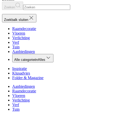
Zoeken
Zoekbalk sluiten
Raamdecoratie
Vloeren
Verlichting
Verf
Tuin
Aanbiedingen
Alle categorieën
Alles
Inspiratie
Klusadvies
Folder & Magazine
Aanbiedingen
Raamdecoratie
Vloeren
Verlichting
Verf
Tuin