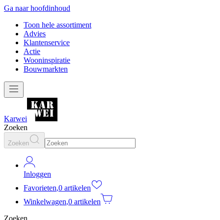
Ga naar hoofdinhoud
Toon hele assortiment
Advies
Klantenservice
Actie
Wooninspiratie
Bouwmarkten
Karwei
Zoeken
Zoeken
Inloggen
Favorieten
,
0 artikelen
Winkelwagen
,
0 artikelen
Zoeken