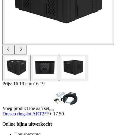
Prijs: 16.19 euro
16
.
19
Voeg product toe aan set
Dresco ringslot ART2**
+ 17.59
Online
bijna uitverkocht
Thuisbezorgd