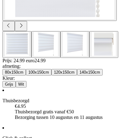
Prijs: 24.99 euro
24
.
99
afmeting
:
80x150cm
100x150cm
120x150cm
140x150cm
Kleur
:
Grijs
Wit
Thuisbezorgd
€4.95
Thuisbezorgd gratis vanaf €50
Bezorging tussen 10 augustus en 11 augustus