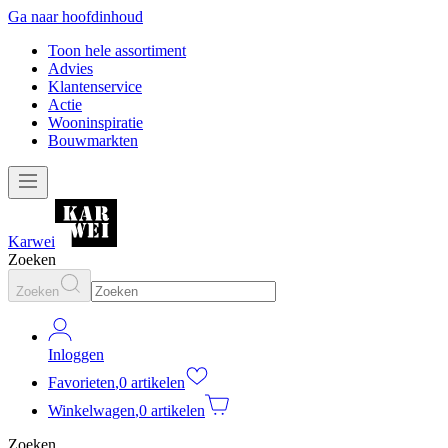
Ga naar hoofdinhoud
Toon hele assortiment
Advies
Klantenservice
Actie
Wooninspiratie
Bouwmarkten
Karwei
Zoeken
Zoeken
Inloggen
Favorieten
,
0 artikelen
Winkelwagen
,
0 artikelen
Zoeken