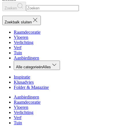
Zoeken
Zoekbalk sluiten
Raamdecoratie
Vloeren
Verlichting
Verf
Tuin
Aanbiedingen
Alle categorieën
Alles
Inspiratie
Klusadvies
Folder & Magazine
Aanbiedingen
Raamdecoratie
Vloeren
Verlichting
Verf
Tuin