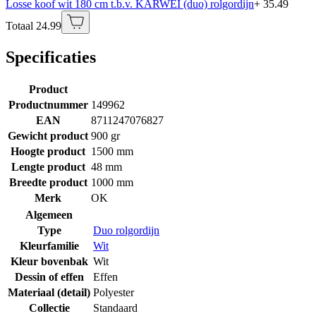
Losse koof wit 180 cm t.b.v. KARWEI (duo) rolgordijn
+ 35.49
Totaal 24.99
Specificaties
Product
Productnummer
149962
EAN
8711247076827
Gewicht product
900 gr
Hoogte product
1500 mm
Lengte product
48 mm
Breedte product
1000 mm
Merk
OK
Algemeen
Type
Duo rolgordijn
Kleurfamilie
Wit
Kleur bovenbak
Wit
Dessin of effen
Effen
Materiaal (detail)
Polyester
Collectie
Standaard