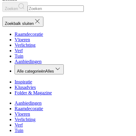
Zoeken
Zoekbalk sluiten
Raamdecoratie
Vloeren
Verlichting
Verf
Tuin
Aanbiedingen
Alle categorieën
Alles
Inspiratie
Klusadvies
Folder & Magazine
Aanbiedingen
Raamdecoratie
Vloeren
Verlichting
Verf
Tuin