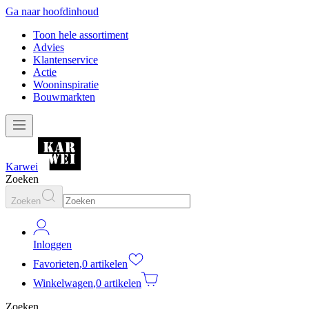
Ga naar hoofdinhoud
Toon hele assortiment
Advies
Klantenservice
Actie
Wooninspiratie
Bouwmarkten
Karwei
Zoeken
Zoeken
Inloggen
Favorieten
,
0 artikelen
Winkelwagen
,
0 artikelen
Zoeken