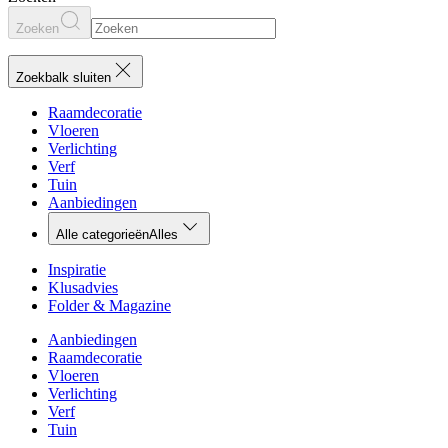
Zoeken
Zoekbalk sluiten
Raamdecoratie
Vloeren
Verlichting
Verf
Tuin
Aanbiedingen
Alle categorieën
Alles
Inspiratie
Klusadvies
Folder & Magazine
Aanbiedingen
Raamdecoratie
Vloeren
Verlichting
Verf
Tuin