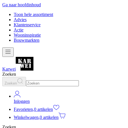
Ga naar hoofdinhoud
Toon hele assortiment
Advies
Klantenservice
Actie
Wooninspiratie
Bouwmarkten
Karwei
Zoeken
Zoeken
Inloggen
Favorieten
,
0 artikelen
Winkelwagen
,
0 artikelen
Zoeken