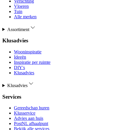
Verlichting
Vloeren
Tuin
Alle merken
Assortiment
Klusadvies
Wooninspiratie
Ideeën
Inspiratie per ruimte
DIY's
Klusadvies
Klusadvies
Services
Gereedschap huren
Klusservice
Advies aan huis
PostNL afhaalpunt
Bekijk alle services