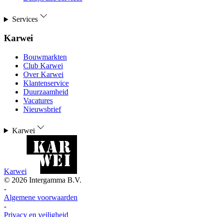
Services
Karwei
Bouwmarkten
Club Karwei
Over Karwei
Klantenservice
Duurzaamheid
Vacatures
Nieuwsbrief
Karwei
Karwei
©
2026
Intergamma B.V.
-
Algemene voorwaarden
-
Privacy en veiligheid