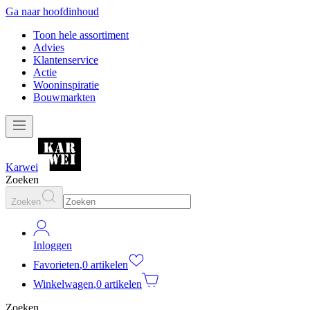
Ga naar hoofdinhoud
Toon hele assortiment
Advies
Klantenservice
Actie
Wooninspiratie
Bouwmarkten
Karwei
Zoeken
Zoeken
Inloggen
Favorieten
,
0 artikelen
Winkelwagen
,
0 artikelen
Zoeken