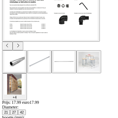
+
4
Prijs: 17.99 euro
17
.
99
Diameter
:
21
27
42
hoogte (mm)
: