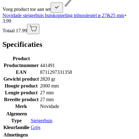
Voeg product toe aan set
Novidade steigerbuis buiskoppeling inbussleutel ø 27&25 mm
+
3.99
Totaal 17.99
Specificaties
Product
Productnummer
441491
EAN
8711297331358
Gewicht product
2820 gr
Hoogte product
2000 mm
Lengte product
27 mm
Breedte product
27 mm
Merk
Novidade
Algemeen
Type
Steigerbuis
Kleurfamilie
Grijs
Afmetingen