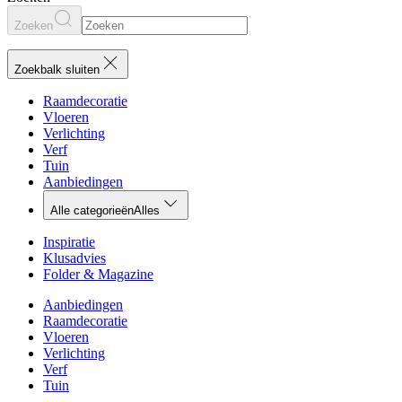
Zoeken
Zoekbalk sluiten
Raamdecoratie
Vloeren
Verlichting
Verf
Tuin
Aanbiedingen
Alle categorieën
Alles
Inspiratie
Klusadvies
Folder & Magazine
Aanbiedingen
Raamdecoratie
Vloeren
Verlichting
Verf
Tuin