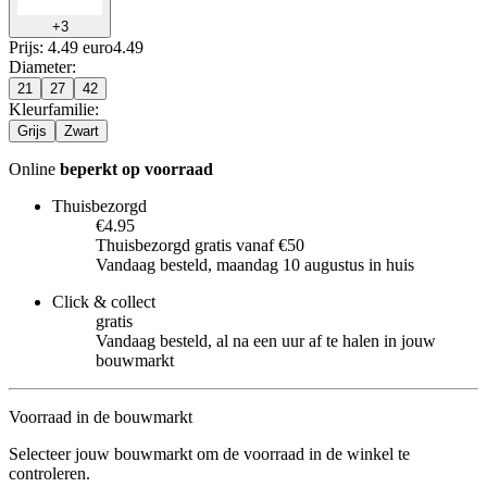
+
3
Prijs: 4.49 euro
4
.
49
Diameter
:
21
27
42
Kleurfamilie
:
Grijs
Zwart
Online
beperkt op voorraad
Thuisbezorgd
€4.95
Thuisbezorgd gratis vanaf €50
Vandaag besteld, maandag 10 augustus in huis
Click & collect
gratis
Vandaag besteld, al na een uur af te halen in jouw
bouwmarkt
Voorraad in de bouwmarkt
Selecteer jouw bouwmarkt om de voorraad in de winkel te
controleren.