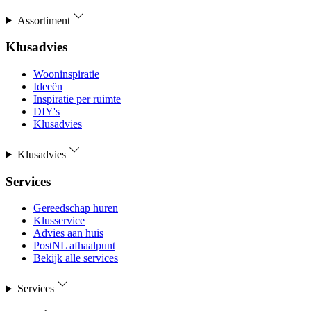
Assortiment
Klusadvies
Wooninspiratie
Ideeën
Inspiratie per ruimte
DIY's
Klusadvies
Klusadvies
Services
Gereedschap huren
Klusservice
Advies aan huis
PostNL afhaalpunt
Bekijk alle services
Services