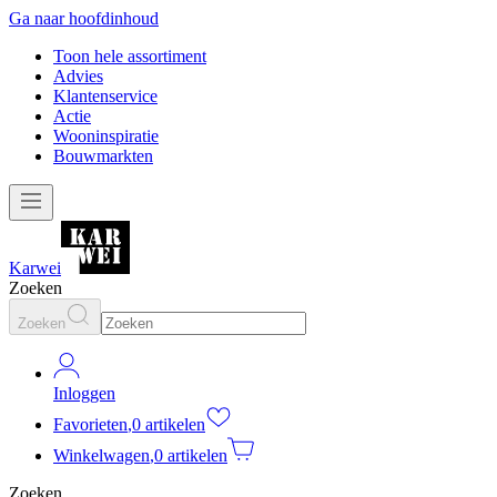
Ga naar hoofdinhoud
Toon hele assortiment
Advies
Klantenservice
Actie
Wooninspiratie
Bouwmarkten
Karwei
Zoeken
Zoeken
Inloggen
Favorieten
,
0 artikelen
Winkelwagen
,
0 artikelen
Zoeken