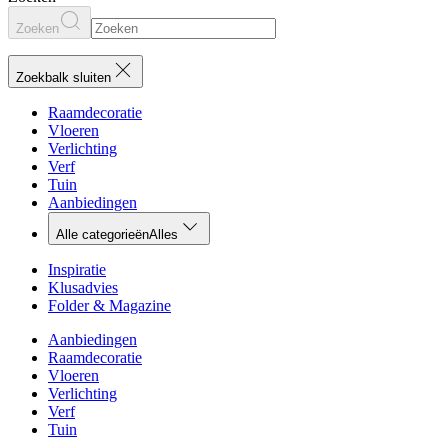
Zoeken
Zoekbalk sluiten
Raamdecoratie
Vloeren
Verlichting
Verf
Tuin
Aanbiedingen
Alle categorieën
Alles
Inspiratie
Klusadvies
Folder & Magazine
Aanbiedingen
Raamdecoratie
Vloeren
Verlichting
Verf
Tuin