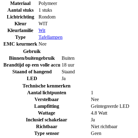
Materiaal
Polymeer
Aantal stuks
1 stuks
Lichtrichting
Rondom
Kleur
WIT
Kleurfamilie
Wit
Type
Tafellampen
EMC keurmerk
Nee
Gebruik
Binnen/buitengebruik
Buiten
Brandtijd op een volle accu
18 uur
Staand of hangend
Staand
LED
Ja
Technische kenmerken
Aantal lichtpunten
1
Verstelbaar
Nee
Lampfitting
Geïntegreerde LED
Wattage
4.8 Watt
Inclusief schakelaar
Ja
Richtbaar
Niet richtbaar
Type sensor
Geen