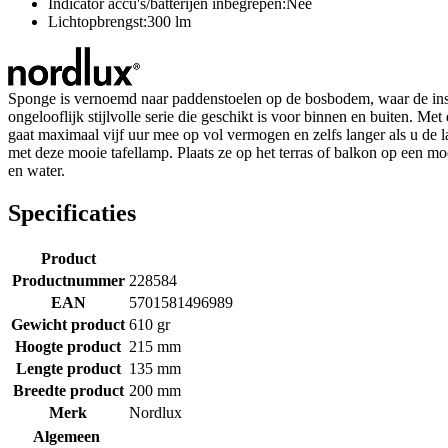
Indicator accu's/batterijen inbegrepen:Nee
Lichtopbrengst:300 lm
Sponge is vernoemd naar paddenstoelen op de bosbodem, waar de ins
ongelooflijk stijlvolle serie die geschikt is voor binnen en buiten. Me
gaat maximaal vijf uur mee op vol vermogen en zelfs langer als u de l
met deze mooie tafellamp. Plaats ze op het terras of balkon op een m
en water.
Specificaties
Product
Productnummer
228584
EAN
5701581496989
Gewicht product
610 gr
Hoogte product
215 mm
Lengte product
135 mm
Breedte product
200 mm
Merk
Nordlux
Algemeen