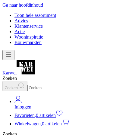
Ga naar hoofdinhoud
Toon hele assortiment
Advies
Klantenservice
Actie
Wooninspiratie
Bouwmarkten
Karwei
Zoeken
Zoeken
Inloggen
Favorieten
,
0 artikelen
Winkelwagen
,
0 artikelen
Zoeken