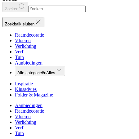
Zoeken
Zoekbalk sluiten
Raamdecoratie
Vloeren
Verlichting
Verf
Tuin
Aanbiedingen
Alle categorieën
Alles
Inspiratie
Klusadvies
Folder & Magazine
Aanbiedingen
Raamdecoratie
Vloeren
Verlichting
Verf
Tuin