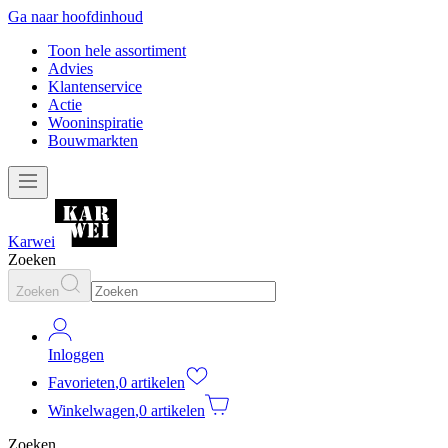
Ga naar hoofdinhoud
Toon hele assortiment
Advies
Klantenservice
Actie
Wooninspiratie
Bouwmarkten
Karwei
Zoeken
Zoeken
Inloggen
Favorieten
,
0 artikelen
Winkelwagen
,
0 artikelen
Zoeken