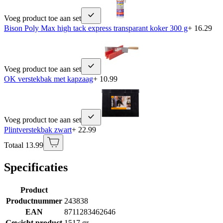
Voeg product toe aan set
Bison Poly Max high tack express transparant koker 300 g
+ 16.29
Voeg product toe aan set
OK verstekbak met kapzaag
+ 10.99
Voeg product toe aan set
Plintverstekbak zwart
+ 22.99
Totaal 13.99
Specificaties
Product
Productnummer
243838
EAN
8711283462646
Gewicht product
1517 gr