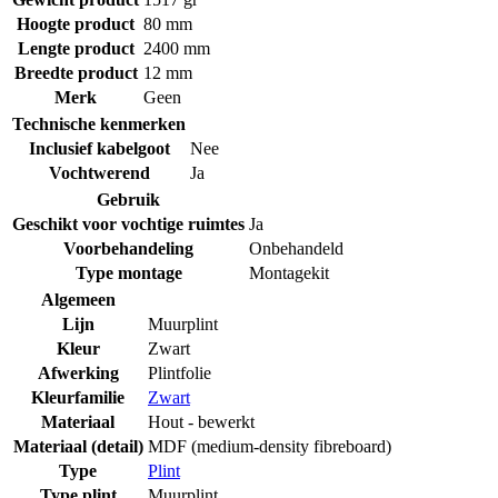
Hoogte product
80 mm
Lengte product
2400 mm
Breedte product
12 mm
Merk
Geen
Technische kenmerken
Inclusief kabelgoot
Nee
Vochtwerend
Ja
Gebruik
Geschikt voor vochtige ruimtes
Ja
Voorbehandeling
Onbehandeld
Type montage
Montagekit
Algemeen
Lijn
Muurplint
Kleur
Zwart
Afwerking
Plintfolie
Kleurfamilie
Zwart
Materiaal
Hout - bewerkt
Materiaal (detail)
MDF (medium-density fibreboard)
Type
Plint
Type plint
Muurplint