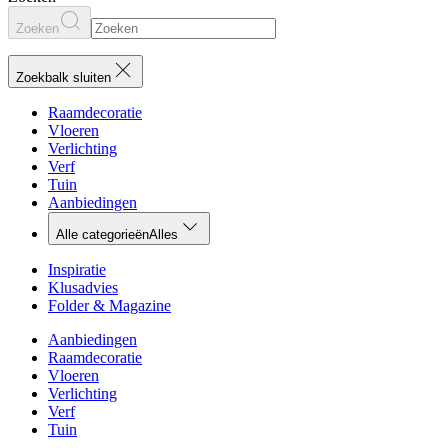
Zoeken
Zoekbalk sluiten
Raamdecoratie
Vloeren
Verlichting
Verf
Tuin
Aanbiedingen
Alle categorieën
Alles
Inspiratie
Klusadvies
Folder & Magazine
Aanbiedingen
Raamdecoratie
Vloeren
Verlichting
Verf
Tuin