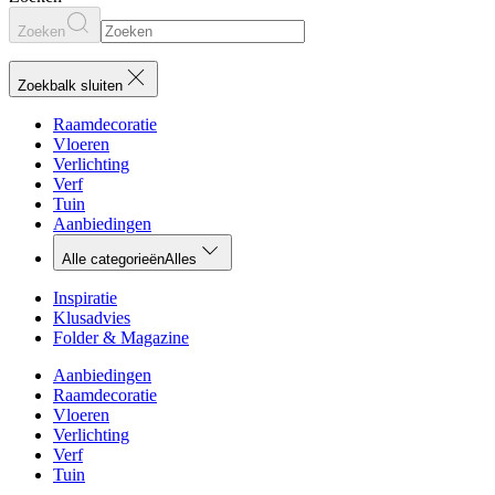
Zoeken
Zoekbalk sluiten
Raamdecoratie
Vloeren
Verlichting
Verf
Tuin
Aanbiedingen
Alle categorieën
Alles
Inspiratie
Klusadvies
Folder & Magazine
Aanbiedingen
Raamdecoratie
Vloeren
Verlichting
Verf
Tuin