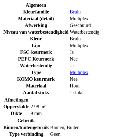
Algemeen
Kleurfamilie
Bruin
Materiaal (detail)
Multiplex
Afwerking
Geschuurd
Niveau van waterbestendigheid
Waterbestendig
Kleur
Bruin
Lijn
Multiplex
FSC-keurmerk
Ja
PEFC Keurmerk
Nee
Waterbestendig
Ja
Type
Multiplex
KOMO keurmerk
Nee
Materiaal
Hout
Aantal stuks
1 stuks
Afmetingen
Oppervlakte
2.98 m²
Dikte
9 mm
Gebruik
Binnen/buitengebruik
Binnen
,
Buiten
Type verbinding
Geen