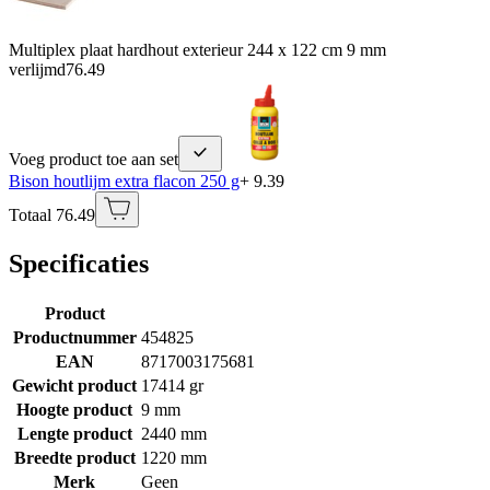
Multiplex plaat hardhout exterieur 244 x 122 cm 9 mm
verlijmd
76.49
Voeg product toe aan set
Bison houtlijm extra flacon 250 g
+ 9.39
Totaal 76.49
Specificaties
Product
Productnummer
454825
EAN
8717003175681
Gewicht product
17414 gr
Hoogte product
9 mm
Lengte product
2440 mm
Breedte product
1220 mm
Merk
Geen