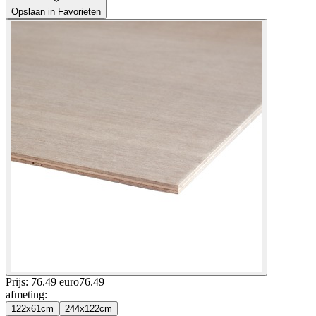
Opslaan in Favorieten
Prijs: 76.49 euro
76
.
49
afmeting
:
122x61cm
244x122cm