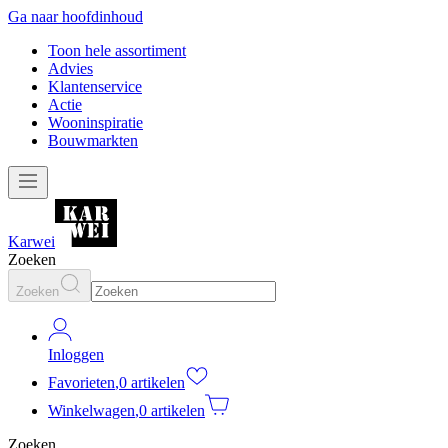
Ga naar hoofdinhoud
Toon hele assortiment
Advies
Klantenservice
Actie
Wooninspiratie
Bouwmarkten
Karwei
Zoeken
Zoeken
Inloggen
Favorieten
,
0 artikelen
Winkelwagen
,
0 artikelen
Zoeken