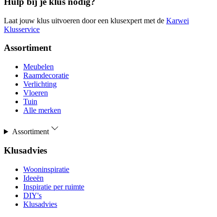
Hulp bij je klus nodig?
Laat jouw klus uitvoeren door een klusexpert met de
Karwei
Klusservice
Assortiment
Meubelen
Raamdecoratie
Verlichting
Vloeren
Tuin
Alle merken
Assortiment
Klusadvies
Wooninspiratie
Ideeën
Inspiratie per ruimte
DIY's
Klusadvies