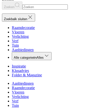
Zoeken
Zoekbalk sluiten
Raamdecoratie
Vloeren
Verlichting
Verf
Tuin
Aanbiedingen
Alle categorieën
Alles
Inspiratie
Klusadvies
Folder & Magazine
Aanbiedingen
Raamdecoratie
Vloeren
Verlichting
Verf
Tuin