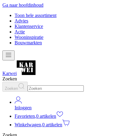
Ga naar hoofdinhoud
Toon hele assortiment
Advies
Klantenservice
Actie
Wooninspiratie
Bouwmarkten
Karwei
Zoeken
Zoeken
Inloggen
Favorieten
,
0 artikelen
Winkelwagen
,
0 artikelen
Zoeken