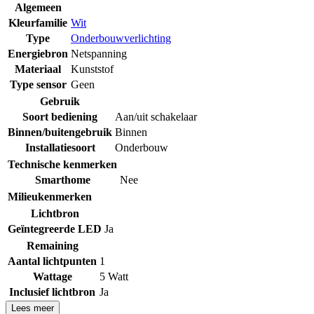
Algemeen
Kleurfamilie
Wit
Type
Onderbouwverlichting
Energiebron
Netspanning
Materiaal
Kunststof
Type sensor
Geen
Gebruik
Soort bediening
Aan/uit schakelaar
Binnen/buitengebruik
Binnen
Installatiesoort
Onderbouw
Technische kenmerken
Smarthome
Nee
Milieukenmerken
Lichtbron
Geïntegreerde LED
Ja
Remaining
Aantal lichtpunten
1
Wattage
5 Watt
Inclusief lichtbron
Ja
Lees meer