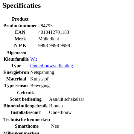
Specificaties
Product
Productnummer
284793
EAN
4018412701183
Merk
Müllerlicht
N P K
9998-9998-9998
Algemeen
Kleurfamilie
Wit
Type
Onderbouwverlichting
Energiebron
Netspanning
Materiaal
Kunststof
Type sensor
Beweging
Gebruik
Soort bediening
Aan/uit schakelaar
Binnen/buitengebruik
Binnen
Installatiesoort
Onderbouw
Technische kenmerken
Smarthome
Nee
Milieukenmerken