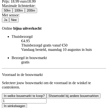
Prijs: 18.99 euro
18
.
99
Maximale lichtsterkte
:
50lm
100lm
200lm
Met sensor
:
Ja
Nee
Online
bijna uitverkocht
Thuisbezorgd
€4.95
Thuisbezorgd gratis vanaf €50
Vandaag besteld, maandag 10 augustus in huis
Bezorgd in bouwmarkt
gratis
Voorraad in de bouwmarkt
Selecteer jouw bouwmarkt om de voorraad in de winkel te
controleren.
In welke bouwmarkt te koop?
Showmodel bij andere bouwmarkten
In winkelwagen