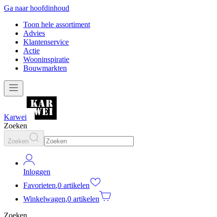
Ga naar hoofdinhoud
Toon hele assortiment
Advies
Klantenservice
Actie
Wooninspiratie
Bouwmarkten
Karwei
Zoeken
Zoeken
Inloggen
Favorieten
,
0 artikelen
Winkelwagen
,
0 artikelen
Zoeken