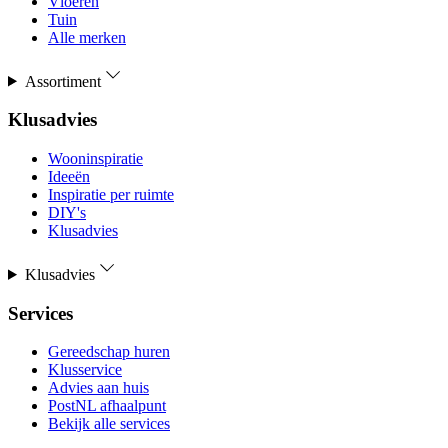
Vloeren
Tuin
Alle merken
Assortiment
Klusadvies
Wooninspiratie
Ideeën
Inspiratie per ruimte
DIY's
Klusadvies
Klusadvies
Services
Gereedschap huren
Klusservice
Advies aan huis
PostNL afhaalpunt
Bekijk alle services