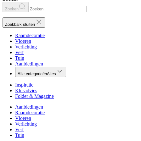
Zoeken
Zoekbalk sluiten
Raamdecoratie
Vloeren
Verlichting
Verf
Tuin
Aanbiedingen
Alle categorieën
Alles
Inspiratie
Klusadvies
Folder & Magazine
Aanbiedingen
Raamdecoratie
Vloeren
Verlichting
Verf
Tuin