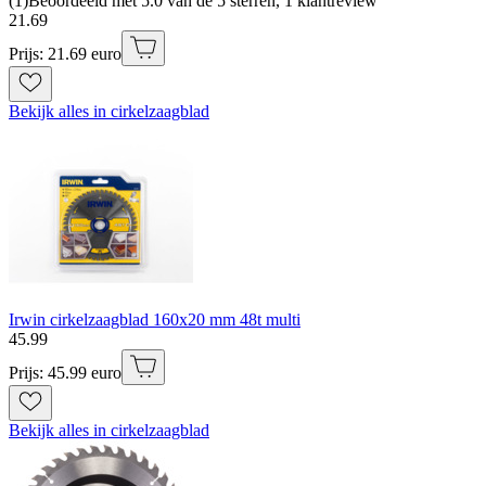
(
1
)
Beoordeeld met 5.0 van de 5 sterren, 1 klantreview
21
.
69
Prijs: 21.69 euro
Bekijk alles in cirkelzaagblad
Irwin cirkelzaagblad 160x20 mm 48t multi
45
.
99
Prijs: 45.99 euro
Bekijk alles in cirkelzaagblad