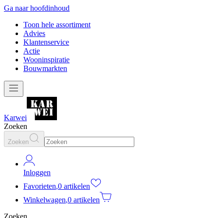
Ga naar hoofdinhoud
Toon hele assortiment
Advies
Klantenservice
Actie
Wooninspiratie
Bouwmarkten
Karwei
Zoeken
Zoeken
Inloggen
Favorieten
,
0 artikelen
Winkelwagen
,
0 artikelen
Zoeken