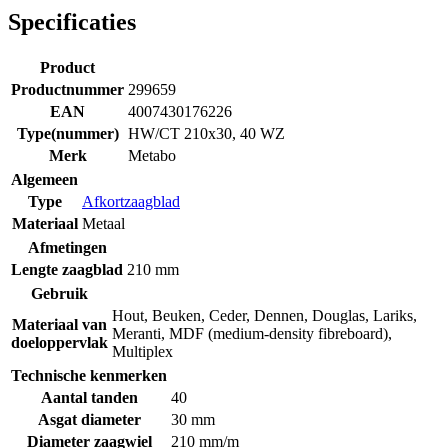
Specificaties
Product
Productnummer
299659
EAN
4007430176226
Type(nummer)
HW/CT 210x30, 40 WZ
Merk
Metabo
Algemeen
Type
Afkortzaagblad
Materiaal
Metaal
Afmetingen
Lengte zaagblad
210 mm
Gebruik
Hout
,
Beuken
,
Ceder
,
Dennen
,
Douglas
,
Lariks
,
Materiaal van
Meranti
,
MDF (medium-density fibreboard)
,
doeloppervlak
Multiplex
Technische kenmerken
Aantal tanden
40
Asgat diameter
30 mm
Diameter zaagwiel
210 mm/m