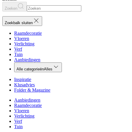
Zoeken
Zoekbalk sluiten
Raamdecoratie
Vloeren
Verlichting
Verf
Tuin
Aanbiedingen
Alle categorieën
Alles
Inspiratie
Klusadvies
Folder & Magazine
Aanbiedingen
Raamdecoratie
Vloeren
Verlichting
Verf
Tuin