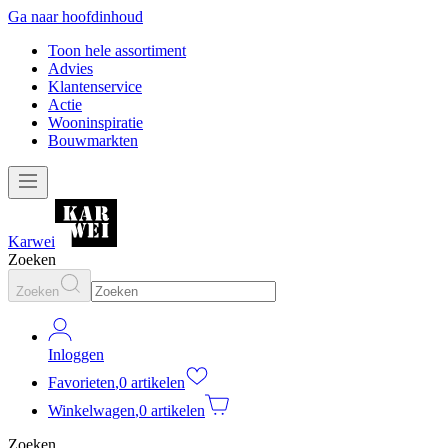
Ga naar hoofdinhoud
Toon hele assortiment
Advies
Klantenservice
Actie
Wooninspiratie
Bouwmarkten
Karwei
Zoeken
Zoeken
Inloggen
Favorieten
,
0 artikelen
Winkelwagen
,
0 artikelen
Zoeken