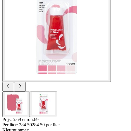
Prijs: 5.69 euro
5
.
69
Per
liter
:
284.50
284.50
per
liter
Kleurnummer
: