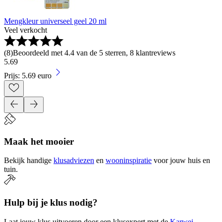
Mengkleur universeel geel 20 ml
Veel verkocht
(
8
)
Beoordeeld met 4.4 van de 5 sterren, 8 klantreviews
5
.
69
Prijs: 5.69 euro
Maak het mooier
Bekijk handige
klusadviezen
en
wooninspiratie
voor jouw huis en
tuin.
Hulp bij je klus nodig?
Laat jouw klus uitvoeren door een klusexpert met de
Karwei