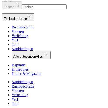
Zoeken
Zoekbalk sluiten
Raamdecoratie
Vloeren
Verlichting
Verf
Tuin
Aanbiedingen
Alle categorieën
Alles
Inspiratie
Klusadvies
Folder & Magazine
Aanbiedingen
Raamdecoratie
Vloeren
Verlichting
Verf
Tuin