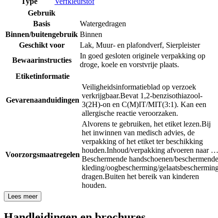
Type
Verfkleurstof
Gebruik
Basis
Watergedragen
Binnen/buitengebruik
Binnen
Geschikt voor
Lak
,
Muur- en plafondverf
,
Sierpleister
In goed gesloten originele verpakking op
Bewaarinstructies
droge, koele en vorstvrije plaats.
Etiketinformatie
Veiligheidsinformatieblad op verzoek
verkrijgbaar.
Bevat 1,2-benzisothiazool-
Gevarenaanduidingen
3(2H)-on en C(M)IT/MIT(3:1). Kan een
allergische reactie veroorzaken.
Alvorens te gebruiken, het etiket lezen.
Bij
het inwinnen van medisch advies, de
verpakking of het etiket ter beschikking
houden.
Inhoud/verpakking afvoeren naar 
Voorzorgsmaatregelen
Beschermende handschoenen/beschermend
kleding/oogbescherming/gelaatsbeschermin
dragen.
Buiten het bereik van kinderen
houden.
Lees meer
Handleidingen en brochures