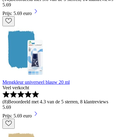
5
.
69
Prijs: 5.69 euro
Mengkleur universeel blauw 20 ml
Veel verkocht
(
8
)
Beoordeeld met 4.3 van de 5 sterren, 8 klantreviews
5
.
69
Prijs: 5.69 euro