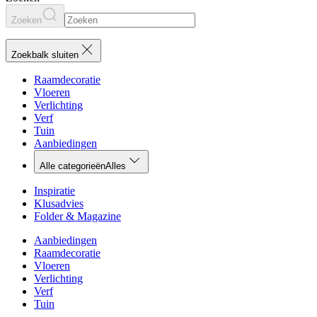
Zoeken
Zoekbalk sluiten
Raamdecoratie
Vloeren
Verlichting
Verf
Tuin
Aanbiedingen
Alle categorieën
Alles
Inspiratie
Klusadvies
Folder & Magazine
Aanbiedingen
Raamdecoratie
Vloeren
Verlichting
Verf
Tuin