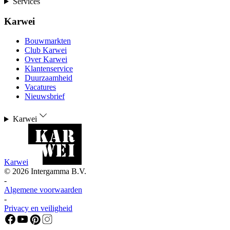
Services
Karwei
Bouwmarkten
Club Karwei
Over Karwei
Klantenservice
Duurzaamheid
Vacatures
Nieuwsbrief
Karwei
Karwei
©
2026
Intergamma B.V.
-
Algemene voorwaarden
-
Privacy en veiligheid