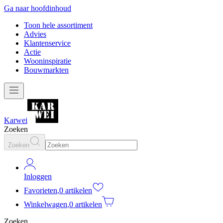
Ga naar hoofdinhoud
Toon hele assortiment
Advies
Klantenservice
Actie
Wooninspiratie
Bouwmarkten
Karwei
Zoeken
Zoeken
Inloggen
Favorieten
,
0 artikelen
Winkelwagen
,
0 artikelen
Zoeken