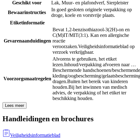
Geschikt voor
Lak
,
Muur- en plafondverf
,
Sierpleister
In goed gesloten originele verpakking op
Bewaarinstructies
droge, koele en vorstvrije plaats.
Etiketinformatie
Bevat 1,2-benzisothiazool-3(2H)-on en
C(M)IT/MIT(3:1). Kan een allergische
Gevarenaanduidingen
reactie
veroorzaken.
Veiligheidsinformatieblad op
verzoek verkrijgbaar.
Alvorens te gebruiken, het etiket
lezen.
Inhoud/verpakking afvoeren naar …
Beschermende handschoenen/beschermend
kleding/oogbescherming/gelaatsbeschermin
Voorzorgsmaatregelen
dragen.
Buiten het bereik van kinderen
houden.
Bij het inwinnen van medisch
advies, de verpakking of het etiket ter
beschikking houden.
Lees meer
Handleidingen en brochures
Veiligheidsinformatieblad