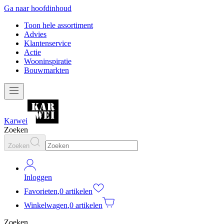
Ga naar hoofdinhoud
Toon hele assortiment
Advies
Klantenservice
Actie
Wooninspiratie
Bouwmarkten
Karwei
Zoeken
Zoeken
Inloggen
Favorieten
,
0 artikelen
Winkelwagen
,
0 artikelen
Zoeken