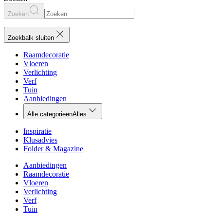
Zoeken
Zoekbalk sluiten
Raamdecoratie
Vloeren
Verlichting
Verf
Tuin
Aanbiedingen
Alle categorieën
Alles
Inspiratie
Klusadvies
Folder & Magazine
Aanbiedingen
Raamdecoratie
Vloeren
Verlichting
Verf
Tuin