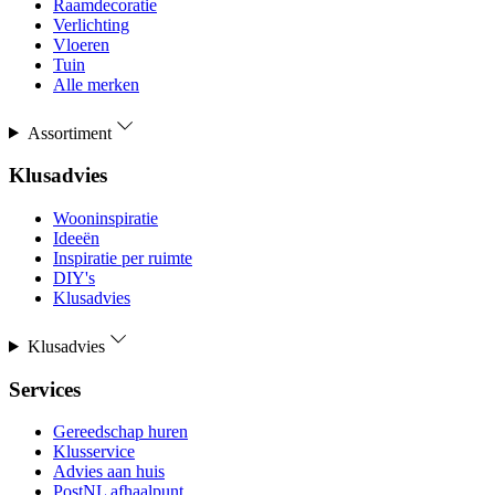
Raamdecoratie
Verlichting
Vloeren
Tuin
Alle merken
Assortiment
Klusadvies
Wooninspiratie
Ideeën
Inspiratie per ruimte
DIY's
Klusadvies
Klusadvies
Services
Gereedschap huren
Klusservice
Advies aan huis
PostNL afhaalpunt