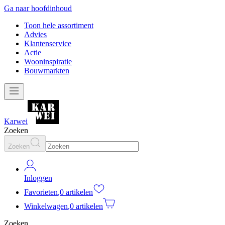
Ga naar hoofdinhoud
Toon hele assortiment
Advies
Klantenservice
Actie
Wooninspiratie
Bouwmarkten
Karwei
Zoeken
Zoeken
Inloggen
Favorieten
,
0 artikelen
Winkelwagen
,
0 artikelen
Zoeken