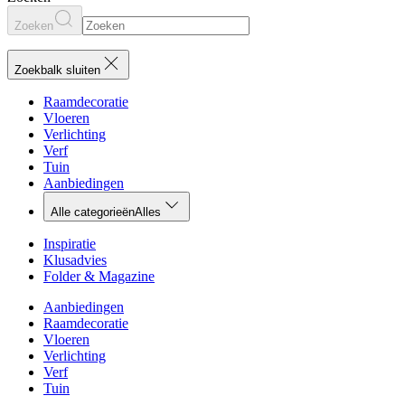
Zoeken
Zoekbalk sluiten
Raamdecoratie
Vloeren
Verlichting
Verf
Tuin
Aanbiedingen
Alle categorieën
Alles
Inspiratie
Klusadvies
Folder & Magazine
Aanbiedingen
Raamdecoratie
Vloeren
Verlichting
Verf
Tuin