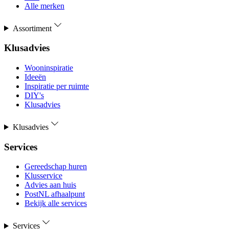
Alle merken
Assortiment
Klusadvies
Wooninspiratie
Ideeën
Inspiratie per ruimte
DIY's
Klusadvies
Klusadvies
Services
Gereedschap huren
Klusservice
Advies aan huis
PostNL afhaalpunt
Bekijk alle services
Services