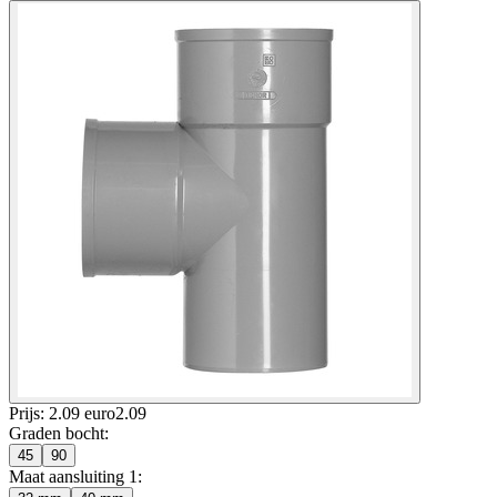
Prijs: 2.09 euro
2
.
09
Graden bocht
:
45
90
Maat aansluiting 1
: