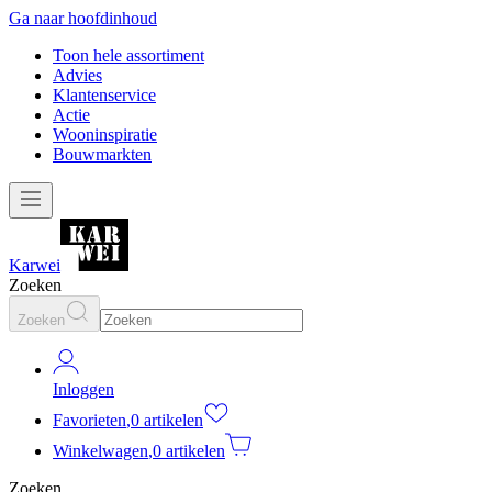
Ga naar hoofdinhoud
Toon hele assortiment
Advies
Klantenservice
Actie
Wooninspiratie
Bouwmarkten
Karwei
Zoeken
Zoeken
Inloggen
Favorieten
,
0 artikelen
Winkelwagen
,
0 artikelen
Zoeken