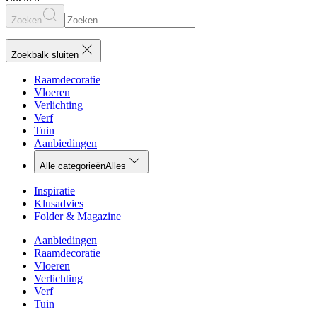
Zoeken
Zoekbalk sluiten
Raamdecoratie
Vloeren
Verlichting
Verf
Tuin
Aanbiedingen
Alle categorieën
Alles
Inspiratie
Klusadvies
Folder & Magazine
Aanbiedingen
Raamdecoratie
Vloeren
Verlichting
Verf
Tuin