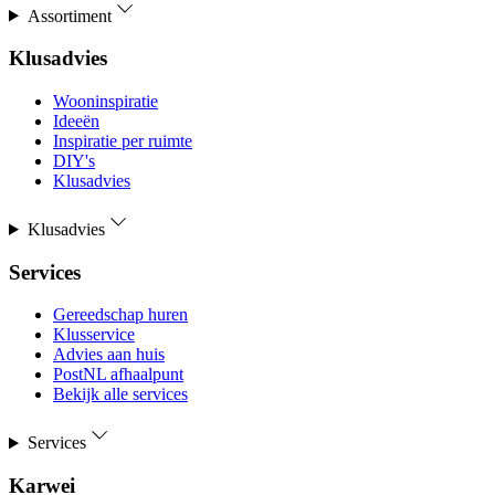
Assortiment
Klusadvies
Wooninspiratie
Ideeën
Inspiratie per ruimte
DIY's
Klusadvies
Klusadvies
Services
Gereedschap huren
Klusservice
Advies aan huis
PostNL afhaalpunt
Bekijk alle services
Services
Karwei