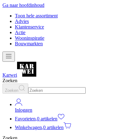
Ga naar hoofdinhoud
Toon hele assortiment
Advies
Klantenservice
Actie
Wooninspiratie
Bouwmarkten
Karwei
Zoeken
Zoeken
Inloggen
Favorieten
,
0 artikelen
Winkelwagen
,
0 artikelen
Zoeken