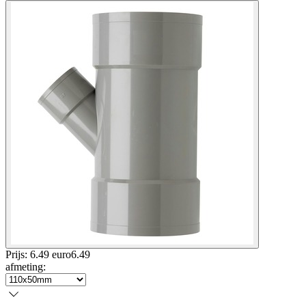
Prijs: 6.49 euro
6
.
49
afmeting
: