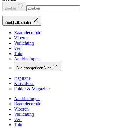
Zoeken
Zoekbalk sluiten
Raamdecoratie
Vloeren
Verlichting
Verf
Tuin
Aanbiedingen
Alle categorieën
Alles
Inspiratie
Klusadvies
Folder & Magazine
Aanbiedingen
Raamdecoratie
Vloeren
Verlichting
Verf
Tuin