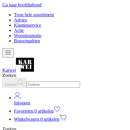
Ga naar hoofdinhoud
Toon hele assortiment
Advies
Klantenservice
Actie
Wooninspiratie
Bouwmarkten
Karwei
Zoeken
Zoeken
Inloggen
Favorieten
,
0 artikelen
Winkelwagen
,
0 artikelen
Zoeken