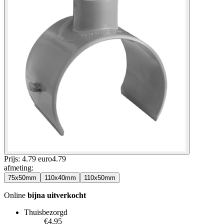
Prijs: 4.79 euro
4
.
79
afmeting
:
75x50mm
110x40mm
110x50mm
Online
bijna uitverkocht
Thuisbezorgd
€4.95