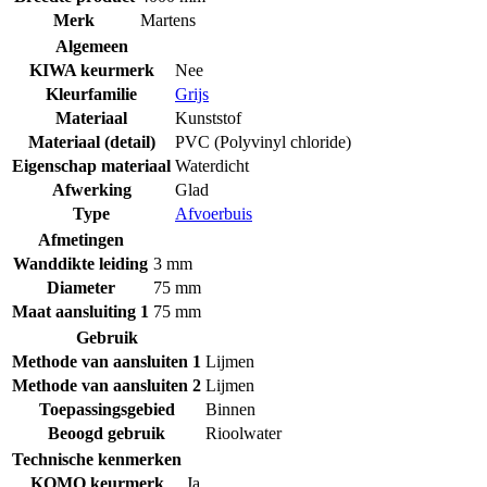
Merk
Martens
Algemeen
KIWA keurmerk
Nee
Kleurfamilie
Grijs
Materiaal
Kunststof
Materiaal (detail)
PVC (Polyvinyl chloride)
Eigenschap materiaal
Waterdicht
Afwerking
Glad
Type
Afvoerbuis
Afmetingen
Wanddikte leiding
3 mm
Diameter
75 mm
Maat aansluiting 1
75 mm
Gebruik
Methode van aansluiten 1
Lijmen
Methode van aansluiten 2
Lijmen
Toepassingsgebied
Binnen
Beoogd gebruik
Rioolwater
Technische kenmerken
KOMO keurmerk
Ja