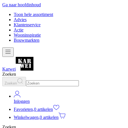
Ga naar hoofdinhoud
Toon hele assortiment
Advies
Klantenservice
Actie
Wooninspiratie
Bouwmarkten
Karwei
Zoeken
Zoeken
Inloggen
Favorieten
,
0 artikelen
Winkelwagen
,
0 artikelen
Zoeken