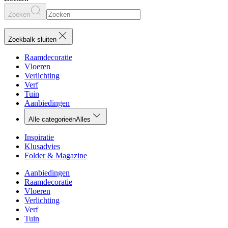
Zoeken
Zoekbalk sluiten
Raamdecoratie
Vloeren
Verlichting
Verf
Tuin
Aanbiedingen
Alle categorieën
Alles
Inspiratie
Klusadvies
Folder & Magazine
Aanbiedingen
Raamdecoratie
Vloeren
Verlichting
Verf
Tuin