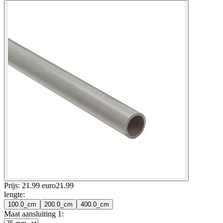
Prijs: 21.99 euro
21
.
99
lengte
:
100.0_cm
200.0_cm
400.0_cm
Maat aansluiting 1
: