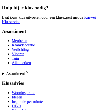
Hulp bij je klus nodig?
Laat jouw klus uitvoeren door een klusexpert met de
Karwei
Klusservice
Assortiment
Meubelen
Raamdecoratie
Verlichting
Vloeren
Tuin
Alle merken
Assortiment
Klusadvies
Wooninspiratie
Ideeën
Inspiratie per ruimte
DIY's