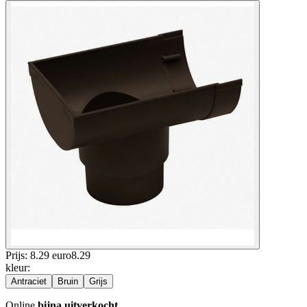
Prijs: 8.29 euro
8
.
29
kleur
:
Antraciet
Bruin
Grijs
Online
bijna uitverkocht