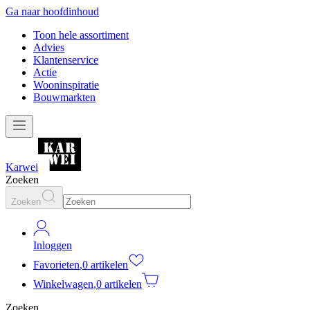
Ga naar hoofdinhoud
Toon hele assortiment
Advies
Klantenservice
Actie
Wooninspiratie
Bouwmarkten
Karwei
Zoeken
Zoeken
Inloggen
Favorieten
,
0 artikelen
Winkelwagen
,
0 artikelen
Zoeken