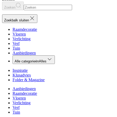
Zoeken
Zoekbalk sluiten
Raamdecoratie
Vloeren
Verlichting
Verf
Tuin
Aanbiedingen
Alle categorieën
Alles
Inspiratie
Klusadvies
Folder & Magazine
Aanbiedingen
Raamdecoratie
Vloeren
Verlichting
Verf
Tuin