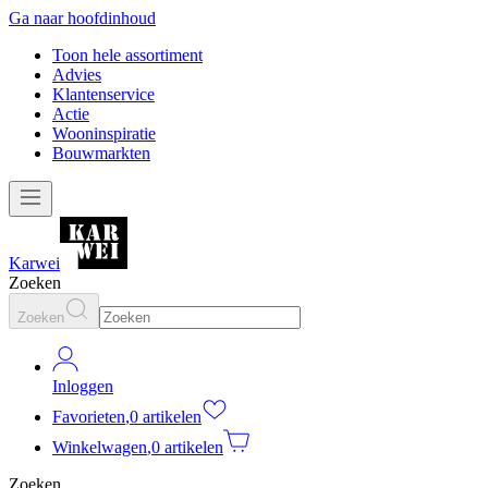
Ga naar hoofdinhoud
Toon hele assortiment
Advies
Klantenservice
Actie
Wooninspiratie
Bouwmarkten
Karwei
Zoeken
Zoeken
Inloggen
Favorieten
,
0 artikelen
Winkelwagen
,
0 artikelen
Zoeken