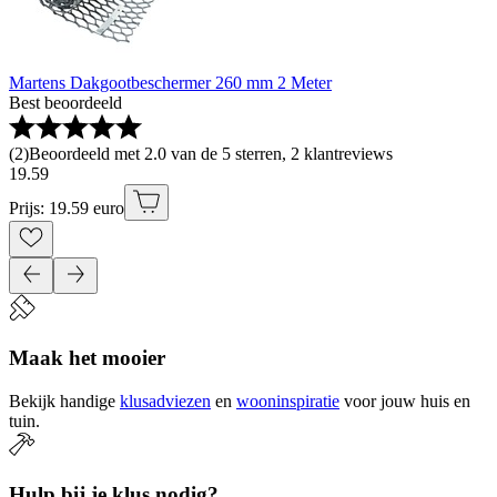
Martens Dakgootbeschermer 260 mm 2 Meter
Best beoordeeld
(
2
)
Beoordeeld met 2.0 van de 5 sterren, 2 klantreviews
19
.
59
Prijs: 19.59 euro
Maak het mooier
Bekijk handige
klusadviezen
en
wooninspiratie
voor jouw huis en
tuin.
Hulp bij je klus nodig?