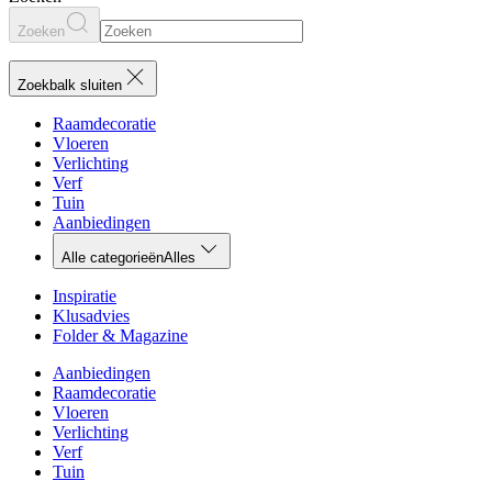
Zoeken
Zoekbalk sluiten
Raamdecoratie
Vloeren
Verlichting
Verf
Tuin
Aanbiedingen
Alle categorieën
Alles
Inspiratie
Klusadvies
Folder & Magazine
Aanbiedingen
Raamdecoratie
Vloeren
Verlichting
Verf
Tuin