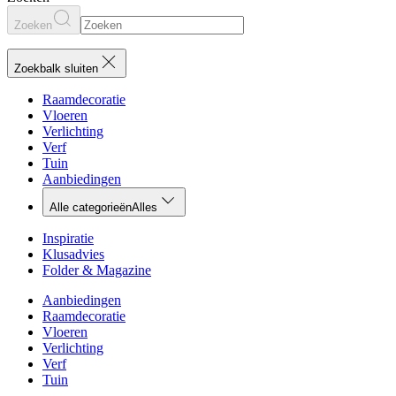
Zoeken
Zoekbalk sluiten
Raamdecoratie
Vloeren
Verlichting
Verf
Tuin
Aanbiedingen
Alle categorieën
Alles
Inspiratie
Klusadvies
Folder & Magazine
Aanbiedingen
Raamdecoratie
Vloeren
Verlichting
Verf
Tuin