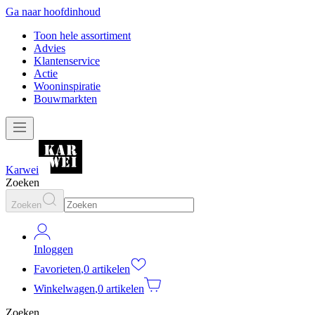
Ga naar hoofdinhoud
Toon hele assortiment
Advies
Klantenservice
Actie
Wooninspiratie
Bouwmarkten
Karwei
Zoeken
Zoeken
Inloggen
Favorieten
,
0 artikelen
Winkelwagen
,
0 artikelen
Zoeken