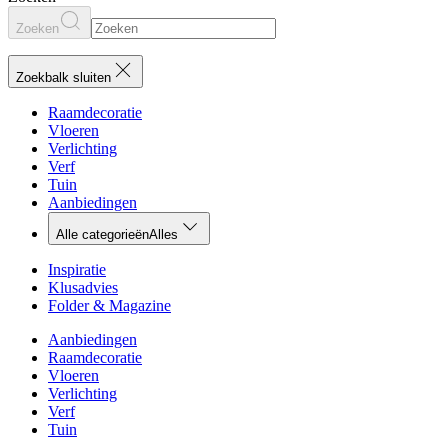
Zoeken
Zoekbalk sluiten
Raamdecoratie
Vloeren
Verlichting
Verf
Tuin
Aanbiedingen
Alle categorieën
Alles
Inspiratie
Klusadvies
Folder & Magazine
Aanbiedingen
Raamdecoratie
Vloeren
Verlichting
Verf
Tuin