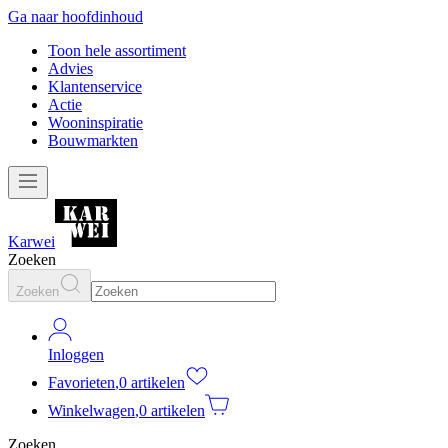
Ga naar hoofdinhoud
Toon hele assortiment
Advies
Klantenservice
Actie
Wooninspiratie
Bouwmarkten
Karwei
Zoeken
Zoeken
Inloggen
Favorieten
,
0 artikelen
Winkelwagen
,
0 artikelen
Zoeken