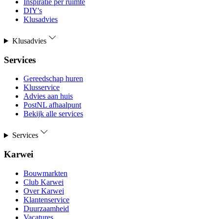
Inspiratie per ruimte
DIY's
Klusadvies
Klusadvies
Services
Gereedschap huren
Klusservice
Advies aan huis
PostNL afhaalpunt
Bekijk alle services
Services
Karwei
Bouwmarkten
Club Karwei
Over Karwei
Klantenservice
Duurzaamheid
Vacatures