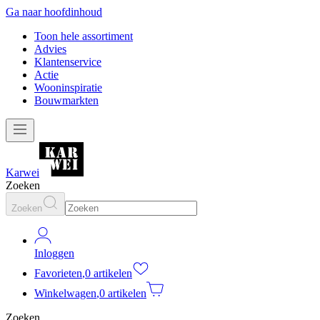
Ga naar hoofdinhoud
Toon hele assortiment
Advies
Klantenservice
Actie
Wooninspiratie
Bouwmarkten
Karwei
Zoeken
Zoeken
Inloggen
Favorieten
,
0 artikelen
Winkelwagen
,
0 artikelen
Zoeken