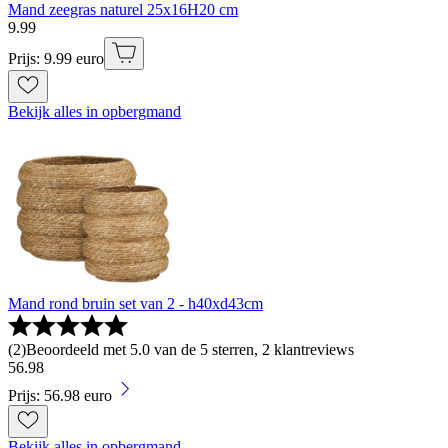
Mand zeegras naturel 25x16H20 cm
9
.
99
Prijs: 9.99 euro
Bekijk alles in opbergmand
Mand rond bruin set van 2 - h40xd43cm
(
2
)
Beoordeeld met 5.0 van de 5 sterren, 2 klantreviews
56
.
98
Prijs: 56.98 euro
Bekijk alles in opbergmand