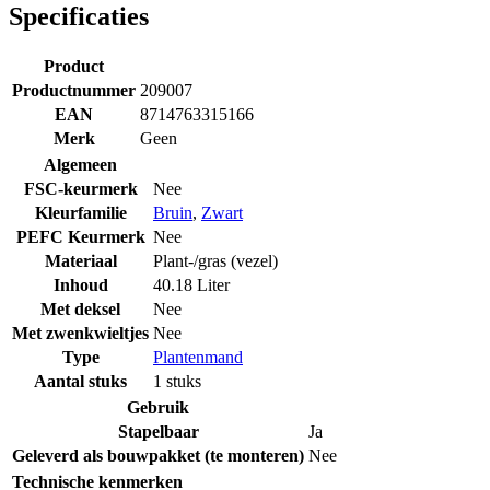
Specificaties
Product
Productnummer
209007
EAN
8714763315166
Merk
Geen
Algemeen
FSC-keurmerk
Nee
Kleurfamilie
Bruin
,
Zwart
PEFC Keurmerk
Nee
Materiaal
Plant-/gras (vezel)
Inhoud
40.18 Liter
Met deksel
Nee
Met zwenkwieltjes
Nee
Type
Plantenmand
Aantal stuks
1 stuks
Gebruik
Stapelbaar
Ja
Geleverd als bouwpakket (te monteren)
Nee
Technische kenmerken