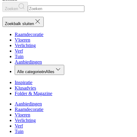
Zoeken
Zoekbalk sluiten
Raamdecoratie
Vloeren
Verlichting
Verf
Tuin
Aanbiedingen
Alle categorieën
Alles
Inspiratie
Klusadvies
Folder & Magazine
Aanbiedingen
Raamdecoratie
Vloeren
Verlichting
Verf
Tuin