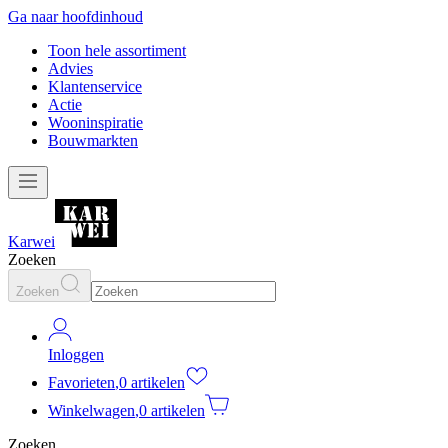
Ga naar hoofdinhoud
Toon hele assortiment
Advies
Klantenservice
Actie
Wooninspiratie
Bouwmarkten
Karwei
Zoeken
Zoeken
Inloggen
Favorieten
,
0 artikelen
Winkelwagen
,
0 artikelen
Zoeken