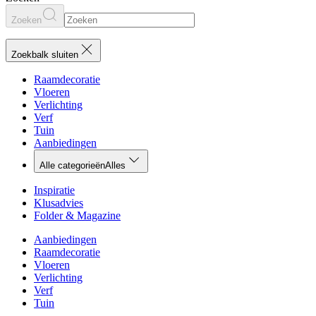
Zoeken
Zoekbalk sluiten
Raamdecoratie
Vloeren
Verlichting
Verf
Tuin
Aanbiedingen
Alle categorieën
Alles
Inspiratie
Klusadvies
Folder & Magazine
Aanbiedingen
Raamdecoratie
Vloeren
Verlichting
Verf
Tuin