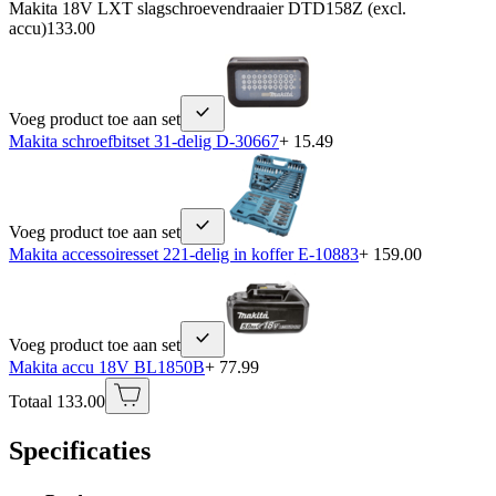
Makita 18V LXT slagschroevendraaier DTD158Z (excl.
accu)
133.00
Voeg product toe aan set
Makita schroefbitset 31-delig D-30667
+ 15.49
Voeg product toe aan set
Makita accessoiresset 221-delig in koffer E-10883
+ 159.00
Voeg product toe aan set
Makita accu 18V BL1850B
+ 77.99
Totaal 133.00
Specificaties