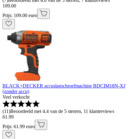
(
7
)
Beoordeeld met 4.6 van de 5 sterren, 7 klantreviews
109
.
00
Prijs: 109.00 euro
BLACK+DECKER accuslagschroefmachine BDCIM18N-XJ
(zonder accu)
Veel verkocht
(
11
)
Beoordeeld met 4.4 van de 5 sterren, 11 klantreviews
61
.
99
Prijs: 61.99 euro