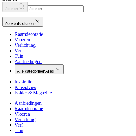
Zoeken
Zoekbalk sluiten
Raamdecoratie
Vloeren
Verlichting
Verf
Tuin
Aanbiedingen
Alle categorieën
Alles
Inspiratie
Klusadvies
Folder & Magazine
Aanbiedingen
Raamdecoratie
Vloeren
Verlichting
Verf
Tuin