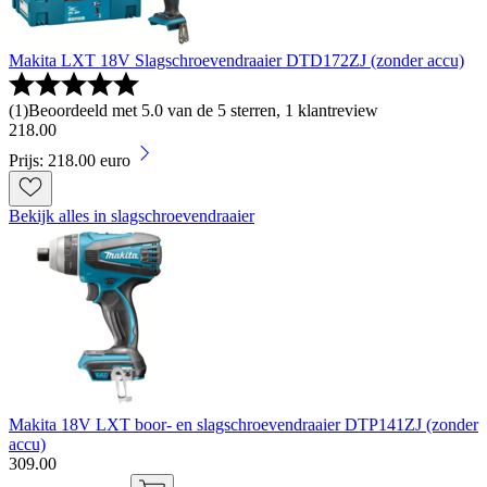
Makita LXT 18V Slagschroevendraaier DTD172ZJ (zonder accu)
(
1
)
Beoordeeld met 5.0 van de 5 sterren, 1 klantreview
218
.
00
Prijs: 218.00 euro
Bekijk alles in slagschroevendraaier
Makita 18V LXT boor- en slagschroevendraaier DTP141ZJ (zonder
accu)
309
.
00