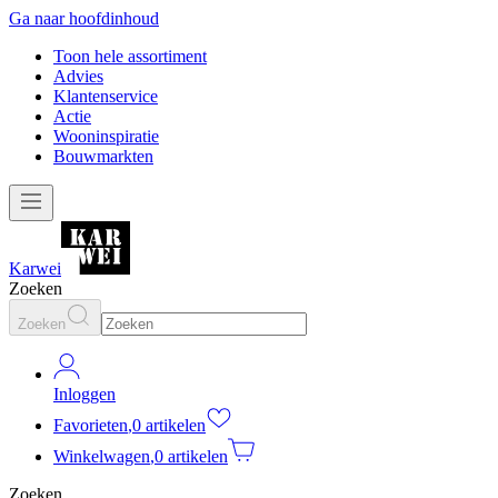
Ga naar hoofdinhoud
Toon hele assortiment
Advies
Klantenservice
Actie
Wooninspiratie
Bouwmarkten
Karwei
Zoeken
Zoeken
Inloggen
Favorieten
,
0 artikelen
Winkelwagen
,
0 artikelen
Zoeken