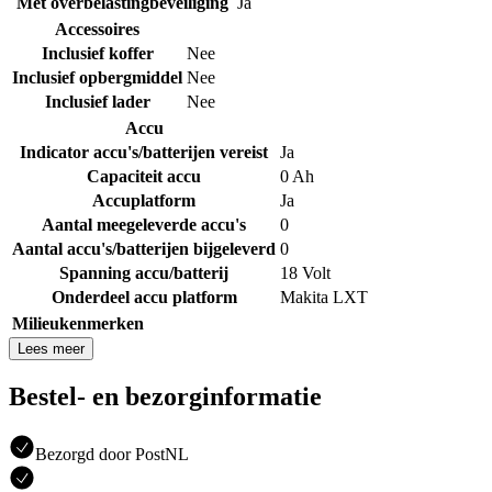
Met overbelastingbeveiliging
Ja
Accessoires
Inclusief koffer
Nee
Inclusief opbergmiddel
Nee
Inclusief lader
Nee
Accu
Indicator accu's/batterijen vereist
Ja
Capaciteit accu
0 Ah
Accuplatform
Ja
Aantal meegeleverde accu's
0
Aantal accu's/batterijen bijgeleverd
0
Spanning accu/batterij
18 Volt
Onderdeel accu platform
Makita LXT
Milieukenmerken
Lees meer
Bestel- en bezorginformatie
Bezorgd door PostNL