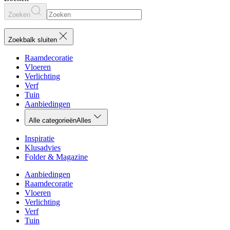
Zoeken
Zoekbalk sluiten
Raamdecoratie
Vloeren
Verlichting
Verf
Tuin
Aanbiedingen
Alle categorieën
Alles
Inspiratie
Klusadvies
Folder & Magazine
Aanbiedingen
Raamdecoratie
Vloeren
Verlichting
Verf
Tuin