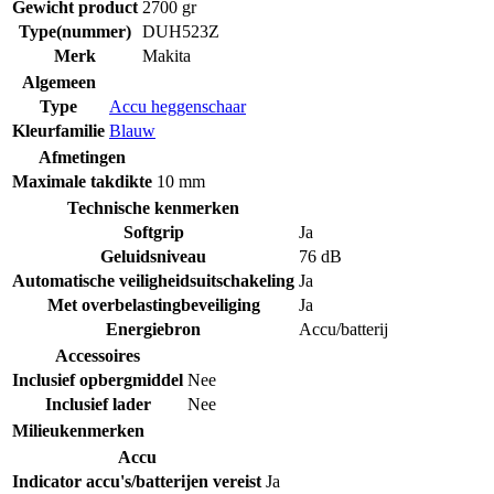
Gewicht product
2700 gr
Type(nummer)
DUH523Z
Merk
Makita
Algemeen
Type
Accu heggenschaar
Kleurfamilie
Blauw
Afmetingen
Maximale takdikte
10 mm
Technische kenmerken
Softgrip
Ja
Geluidsniveau
76 dB
Automatische veiligheidsuitschakeling
Ja
Met overbelastingbeveiliging
Ja
Energiebron
Accu/batterij
Accessoires
Inclusief opbergmiddel
Nee
Inclusief lader
Nee
Milieukenmerken
Accu
Indicator accu's/batterijen vereist
Ja