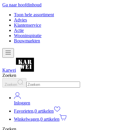
Ga naar hoofdinhoud
Toon hele assortiment
Advies
Klantenservice
Actie
Wooninspiratie
Bouwmarkten
Karwei
Zoeken
Zoeken
Inloggen
Favorieten
,
0 artikelen
Winkelwagen
,
0 artikelen
Zoeken