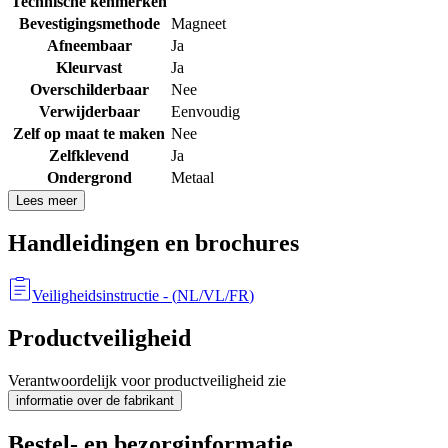
Technische kenmerken
Bevestigingsmethode
Magneet
Afneembaar
Ja
Kleurvast
Ja
Overschilderbaar
Nee
Verwijderbaar
Eenvoudig
Zelf op maat te maken
Nee
Zelfklevend
Ja
Ondergrond
Metaal
Lees meer
Handleidingen en brochures
Veiligheidsinstructie
- (
NL/VL/FR
)
Productveiligheid
Verantwoordelijk voor productveiligheid zie
informatie over de fabrikant
Bestel- en bezorginformatie