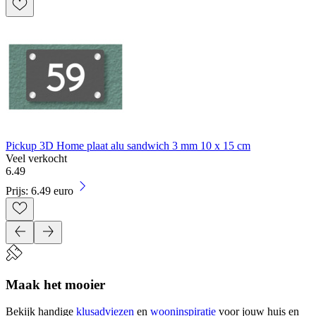
Pickup 3D Home plaat alu sandwich 3 mm 10 x 15 cm
Veel verkocht
6
.
49
Prijs: 6.49 euro
Maak het mooier
Bekijk handige
klusadviezen
en
wooninspiratie
voor jouw huis en