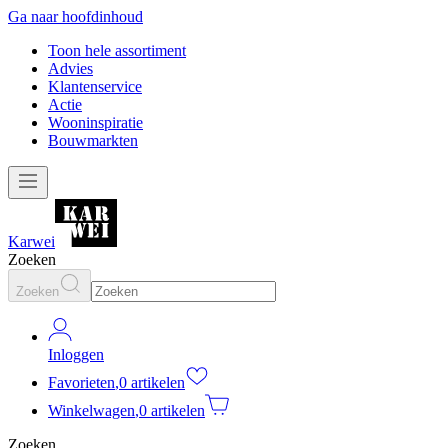
Ga naar hoofdinhoud
Toon hele assortiment
Advies
Klantenservice
Actie
Wooninspiratie
Bouwmarkten
Karwei
Zoeken
Zoeken
Inloggen
Favorieten
,
0 artikelen
Winkelwagen
,
0 artikelen
Zoeken