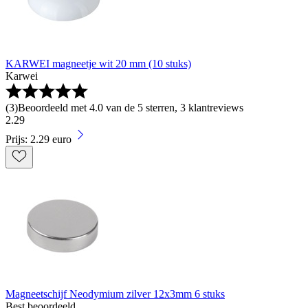
KARWEI magneetje wit 20 mm (10 stuks)
Karwei
(
3
)
Beoordeeld met 4.0 van de 5 sterren, 3 klantreviews
2
.
29
Prijs: 2.29 euro
Magneetschijf Neodymium zilver 12x3mm 6 stuks
Best beoordeeld