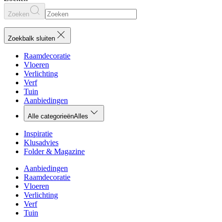
Zoeken
Zoekbalk sluiten
Raamdecoratie
Vloeren
Verlichting
Verf
Tuin
Aanbiedingen
Alle categorieën
Alles
Inspiratie
Klusadvies
Folder & Magazine
Aanbiedingen
Raamdecoratie
Vloeren
Verlichting
Verf
Tuin