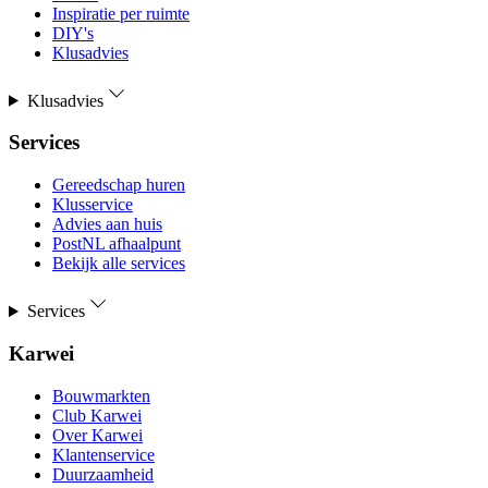
Inspiratie per ruimte
DIY's
Klusadvies
Klusadvies
Services
Gereedschap huren
Klusservice
Advies aan huis
PostNL afhaalpunt
Bekijk alle services
Services
Karwei
Bouwmarkten
Club Karwei
Over Karwei
Klantenservice
Duurzaamheid