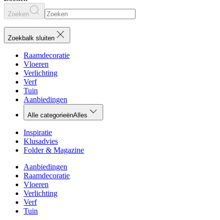
Zoeken
Zoekbalk sluiten
Raamdecoratie
Vloeren
Verlichting
Verf
Tuin
Aanbiedingen
Alle categorieën
Alles
Inspiratie
Klusadvies
Folder & Magazine
Aanbiedingen
Raamdecoratie
Vloeren
Verlichting
Verf
Tuin