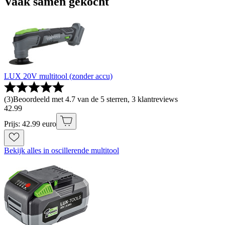
Vaak samen gekocht
LUX 20V multitool (zonder accu)
(
3
)
Beoordeeld met 4.7 van de 5 sterren, 3 klantreviews
42
.
99
Prijs: 42.99 euro
Bekijk alles in oscillerende multitool