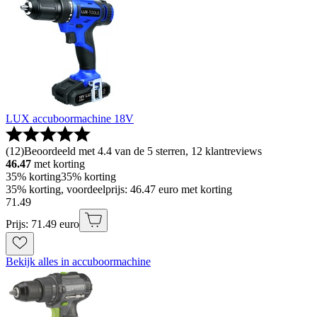
LUX accuboormachine 18V
(
12
)
Beoordeeld met 4.4 van de 5 sterren, 12 klantreviews
46.47
met korting
35% korting
35% korting
35% korting, voordeelprijs: 46.47 euro met korting
71
.
49
Prijs: 71.49 euro
Bekijk alles in accuboormachine