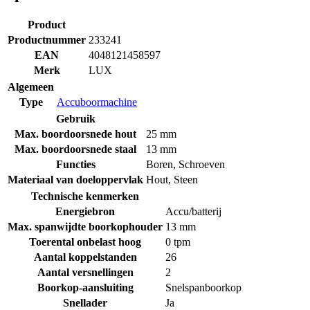
Product
Productnummer
233241
EAN
4048121458597
Merk
LUX
Algemeen
Type
Accuboormachine
Gebruik
Max. boordoorsnede hout
25 mm
Max. boordoorsnede staal
13 mm
Functies
Boren
,
Schroeven
Materiaal van doeloppervlak
Hout
,
Steen
Technische kenmerken
Energiebron
Accu/batterij
Max. spanwijdte boorkophouder
13 mm
Toerental onbelast hoog
0 tpm
Aantal koppelstanden
26
Aantal versnellingen
2
Boorkop-aansluiting
Snelspanboorkop
Snellader
Ja