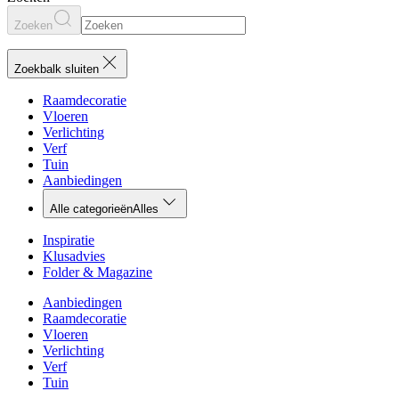
Zoeken
Zoekbalk sluiten
Raamdecoratie
Vloeren
Verlichting
Verf
Tuin
Aanbiedingen
Alle categorieën
Alles
Inspiratie
Klusadvies
Folder & Magazine
Aanbiedingen
Raamdecoratie
Vloeren
Verlichting
Verf
Tuin