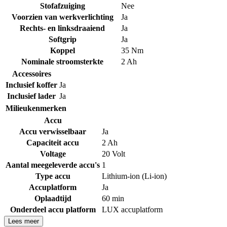
Stofafzuiging
Nee
Voorzien van werkverlichting
Ja
Rechts- en linksdraaiend
Ja
Softgrip
Ja
Koppel
35 Nm
Nominale stroomsterkte
2 Ah
Accessoires
Inclusief koffer
Ja
Inclusief lader
Ja
Milieukenmerken
Accu
Accu verwisselbaar
Ja
Capaciteit accu
2 Ah
Voltage
20 Volt
Aantal meegeleverde accu's
1
Type accu
Lithium-ion (Li-ion)
Accuplatform
Ja
Oplaadtijd
60 min
Onderdeel accu platform
LUX accuplatform
Lees meer