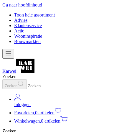
Ga naar hoofdinhoud
Toon hele assortiment
Advies
Klantenservice
Actie
Wooninspiratie
Bouwmarkten
Karwei
Zoeken
Zoeken
Inloggen
Favorieten
,
0 artikelen
Winkelwagen
,
0 artikelen
Zoeken