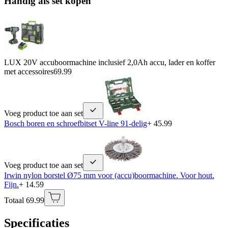
Handig als set kopen
LUX 20V accuboormachine inclusief 2,0Ah accu, lader en koffer
met accessoires
69.99
Voeg product toe aan set
Bosch boren en schroefbitset V-line 91-delig
+ 45.99
Voeg product toe aan set
Irwin nylon borstel Ø75 mm voor (accu)boormachine. Voor hout.
Fijn.
+ 14.59
Totaal 69.99
Specificaties