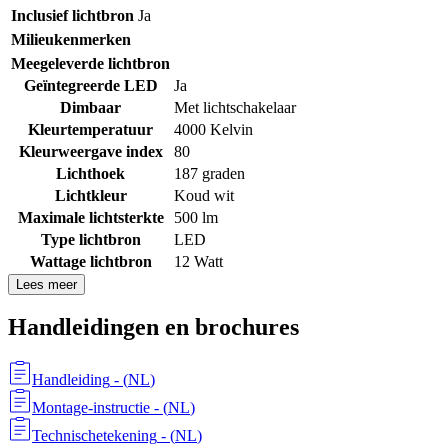
Inclusief lichtbron
Ja
Milieukenmerken
Meegeleverde lichtbron
Geïntegreerde LED
Ja
Dimbaar
Met lichtschakelaar
Kleurtemperatuur
4000 Kelvin
Kleurweergave index
80
Lichthoek
187 graden
Lichtkleur
Koud wit
Maximale lichtsterkte
500 lm
Type lichtbron
LED
Wattage lichtbron
12 Watt
Lees meer
Handleidingen en brochures
Handleiding
- (
NL
)
Montage-instructie
- (
NL
)
Technischetekening
- (
NL
)