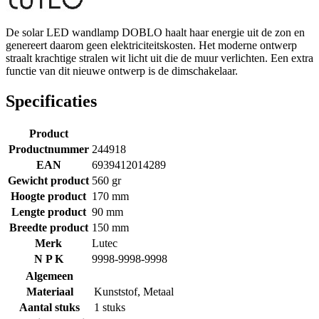
De solar LED wandlamp DOBLO haalt haar energie uit de zon en
genereert daarom geen elektriciteitskosten. Het moderne ontwerp
straalt krachtige stralen wit licht uit die de muur verlichten. Een extra
functie van dit nieuwe ontwerp is de dimschakelaar.
Specificaties
Product
Productnummer
244918
EAN
6939412014289
Gewicht product
560 gr
Hoogte product
170 mm
Lengte product
90 mm
Breedte product
150 mm
Merk
Lutec
N P K
9998-9998-9998
Algemeen
Materiaal
Kunststof
,
Metaal
Aantal stuks
1 stuks