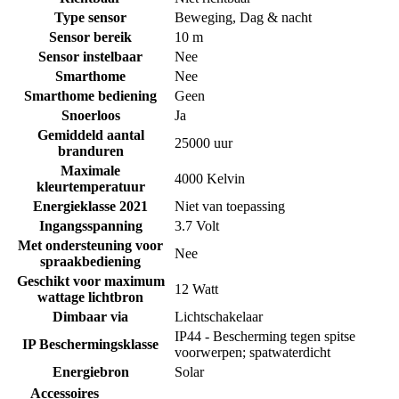
Type sensor
Beweging
,
Dag & nacht
Sensor bereik
10 m
Sensor instelbaar
Nee
Smarthome
Nee
Smarthome bediening
Geen
Snoerloos
Ja
Gemiddeld aantal
25000 uur
branduren
Maximale
4000 Kelvin
kleurtemperatuur
Energieklasse 2021
Niet van toepassing
Ingangsspanning
3.7 Volt
Met ondersteuning voor
Nee
spraakbediening
Geschikt voor maximum
12 Watt
wattage lichtbron
Dimbaar via
Lichtschakelaar
IP44 - Bescherming tegen spitse
IP Beschermingsklasse
voorwerpen; spatwaterdicht
Energiebron
Solar
Accessoires