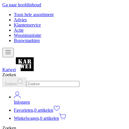
Ga naar hoofdinhoud
Toon hele assortiment
Advies
Klantenservice
Actie
Wooninspiratie
Bouwmarkten
Karwei
Zoeken
Zoeken
Inloggen
Favorieten
,
0 artikelen
Winkelwagen
,
0 artikelen
Zoeken