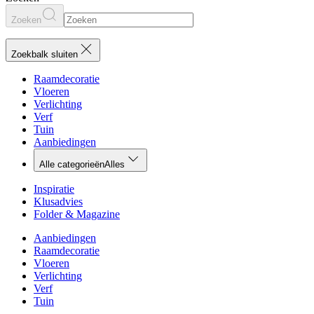
Zoeken
Zoekbalk sluiten
Raamdecoratie
Vloeren
Verlichting
Verf
Tuin
Aanbiedingen
Alle categorieën
Alles
Inspiratie
Klusadvies
Folder & Magazine
Aanbiedingen
Raamdecoratie
Vloeren
Verlichting
Verf
Tuin