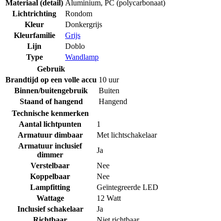
Materiaal (detail)
Aluminium
,
PC (polycarbonaat)
Lichtrichting
Rondom
Kleur
Donkergrijs
Kleurfamilie
Grijs
Lijn
Doblo
Type
Wandlamp
Gebruik
Brandtijd op een volle accu
10 uur
Binnen/buitengebruik
Buiten
Staand of hangend
Hangend
Technische kenmerken
Aantal lichtpunten
1
Armatuur dimbaar
Met lichtschakelaar
Armatuur inclusief
Ja
dimmer
Verstelbaar
Nee
Koppelbaar
Nee
Lampfitting
Geïntegreerde LED
Wattage
12 Watt
Inclusief schakelaar
Ja
Richtbaar
Niet richtbaar