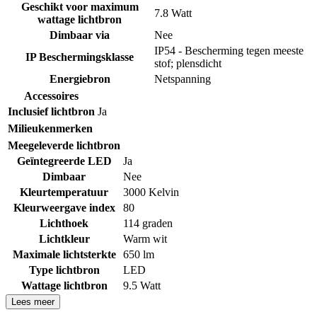
Geschikt voor maximum
7.8 Watt
wattage lichtbron
Dimbaar via
Nee
IP54 - Bescherming tegen meeste
IP Beschermingsklasse
stof; plensdicht
Energiebron
Netspanning
Accessoires
Inclusief lichtbron
Ja
Milieukenmerken
Meegeleverde lichtbron
Geïntegreerde LED
Ja
Dimbaar
Nee
Kleurtemperatuur
3000 Kelvin
Kleurweergave index
80
Lichthoek
114 graden
Lichtkleur
Warm wit
Maximale lichtsterkte
650 lm
Type lichtbron
LED
Wattage lichtbron
9.5 Watt
Lees meer