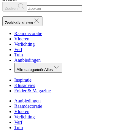
Zoeken
Zoekbalk sluiten
Raamdecoratie
Vloeren
Verlichting
Verf
Tuin
Aanbiedingen
Alle categorieën
Alles
Inspiratie
Klusadvies
Folder & Magazine
Aanbiedingen
Raamdecoratie
Vloeren
Verlichting
Verf
Tuin