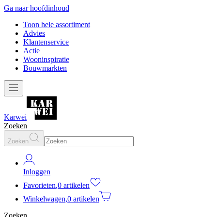
Ga naar hoofdinhoud
Toon hele assortiment
Advies
Klantenservice
Actie
Wooninspiratie
Bouwmarkten
Karwei
Zoeken
Zoeken
Inloggen
Favorieten
,
0 artikelen
Winkelwagen
,
0 artikelen
Zoeken