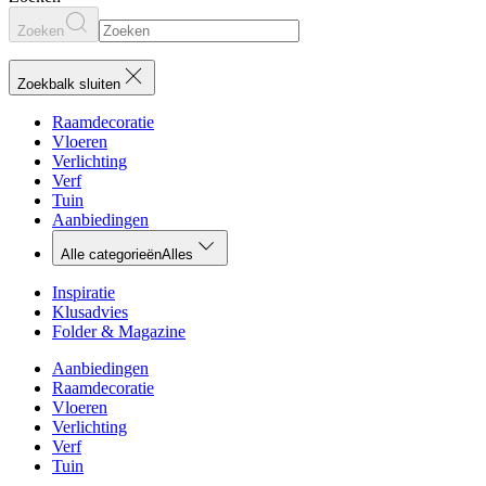
Zoeken
Zoekbalk sluiten
Raamdecoratie
Vloeren
Verlichting
Verf
Tuin
Aanbiedingen
Alle categorieën
Alles
Inspiratie
Klusadvies
Folder & Magazine
Aanbiedingen
Raamdecoratie
Vloeren
Verlichting
Verf
Tuin