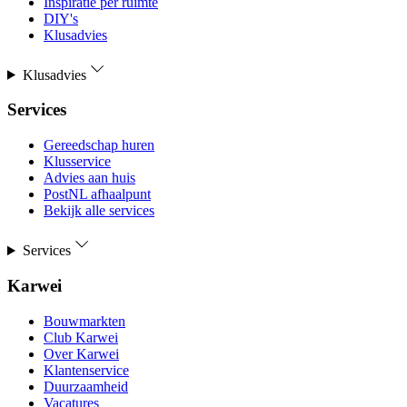
Inspiratie per ruimte
DIY's
Klusadvies
Klusadvies
Services
Gereedschap huren
Klusservice
Advies aan huis
PostNL afhaalpunt
Bekijk alle services
Services
Karwei
Bouwmarkten
Club Karwei
Over Karwei
Klantenservice
Duurzaamheid
Vacatures