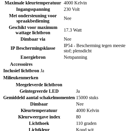
Maximale kleurtemperatuur
4000 Kelvin
Ingangsspanning
230 Volt
Met ondersteuning voor
Nee
spraakbediening
Geschikt voor maximum
17.3 Watt
wattage lichtbron
Dimbaar via
Nee
IP54 - Bescherming tegen meeste
IP Beschermingsklasse
stof; plensdicht
Energiebron
Netspanning
Accessoires
Inclusief lichtbron
Ja
Milieukenmerken
Meegeleverde lichtbron
Geïntegreerde LED
Ja
Gemiddeld aantal schakelmomenten
15000 stuks
Dimbaar
Nee
Kleurtemperatuur
4000 Kelvin
Kleurweergave index
80
Lichthoek
110 graden
Lichtkleur
Koud wit