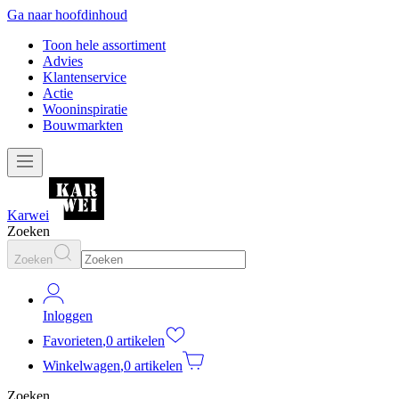
Ga naar hoofdinhoud
Toon hele assortiment
Advies
Klantenservice
Actie
Wooninspiratie
Bouwmarkten
Karwei
Zoeken
Zoeken
Inloggen
Favorieten
,
0 artikelen
Winkelwagen
,
0 artikelen
Zoeken