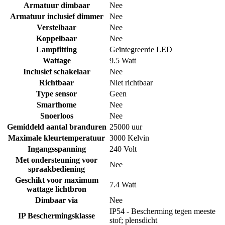
Armatuur dimbaar
Nee
Armatuur inclusief dimmer
Nee
Verstelbaar
Nee
Koppelbaar
Nee
Lampfitting
Geïntegreerde LED
Wattage
9.5 Watt
Inclusief schakelaar
Nee
Richtbaar
Niet richtbaar
Type sensor
Geen
Smarthome
Nee
Snoerloos
Nee
Gemiddeld aantal branduren
25000 uur
Maximale kleurtemperatuur
3000 Kelvin
Ingangsspanning
240 Volt
Met ondersteuning voor
Nee
spraakbediening
Geschikt voor maximum
7.4 Watt
wattage lichtbron
Dimbaar via
Nee
IP54 - Bescherming tegen meeste
IP Beschermingsklasse
stof; plensdicht