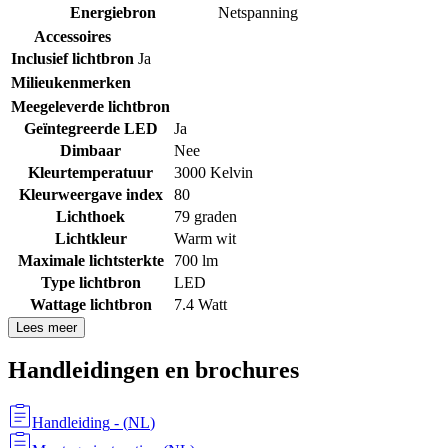
Energiebron
Netspanning
Accessoires
Inclusief lichtbron
Ja
Milieukenmerken
Meegeleverde lichtbron
Geïntegreerde LED
Ja
Dimbaar
Nee
Kleurtemperatuur
3000 Kelvin
Kleurweergave index
80
Lichthoek
79 graden
Lichtkleur
Warm wit
Maximale lichtsterkte
700 lm
Type lichtbron
LED
Wattage lichtbron
7.4 Watt
Lees meer
Handleidingen en brochures
Handleiding
- (
NL
)