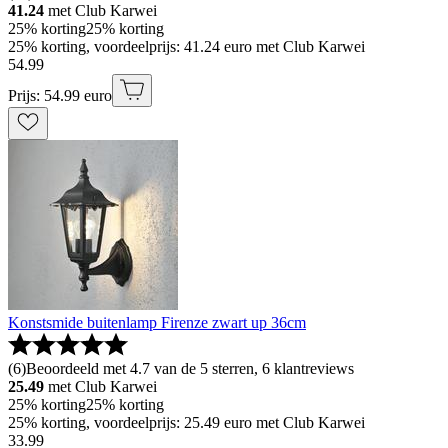
41.24
met Club Karwei
25% korting
25% korting
25% korting, voordeelprijs: 41.24 euro met Club Karwei
54
.
99
Prijs: 54.99 euro
Konstsmide buitenlamp Firenze zwart up 36cm
(
6
)
Beoordeeld met 4.7 van de 5 sterren, 6 klantreviews
25.49
met Club Karwei
25% korting
25% korting
25% korting, voordeelprijs: 25.49 euro met Club Karwei
33
.
99