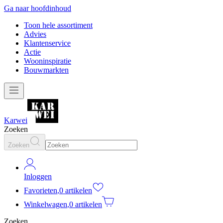
Ga naar hoofdinhoud
Toon hele assortiment
Advies
Klantenservice
Actie
Wooninspiratie
Bouwmarkten
Karwei
Zoeken
Zoeken
Inloggen
Favorieten
,
0 artikelen
Winkelwagen
,
0 artikelen
Zoeken