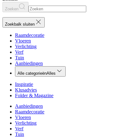
Zoeken
Zoekbalk sluiten
Raamdecoratie
Vloeren
Verlichting
Verf
Tuin
Aanbiedingen
Alle categorieën
Alles
Inspiratie
Klusadvies
Folder & Magazine
Aanbiedingen
Raamdecoratie
Vloeren
Verlichting
Verf
Tuin