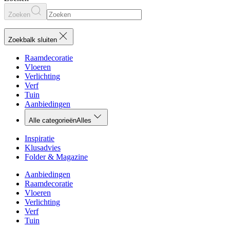
Zoeken
Zoekbalk sluiten
Raamdecoratie
Vloeren
Verlichting
Verf
Tuin
Aanbiedingen
Alle categorieën
Alles
Inspiratie
Klusadvies
Folder & Magazine
Aanbiedingen
Raamdecoratie
Vloeren
Verlichting
Verf
Tuin