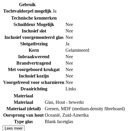
Gebruik
Tochtvaldorpel mogelijk
Ja
Technische kenmerken
Schuifdeur Mogelijk
Nee
Inclusief slot
Nee
Inclusief voorgemonteerd glas
Nee
Slotgatfrezing
Ja
Kern
Gelamineerd
Inbraakwerend
Nee
Brandvertragend
Nee
Met voorgeboord krukgat
Nee
Inclusief kozijn
Nee
Voorgefreesd voor scharnieren
Nee
Draairichting
Links
Materiaal
Materiaal
Glas
,
Hout - bewerkt
Materiaal (detail)
Grenen
,
MDF (medium-density fibreboard)
Oorsprong van hout
Oceanië
,
Zuid-Amerika
Type glas
Blank facetglas
Lees meer