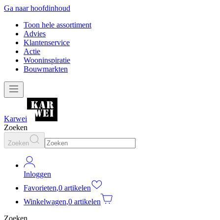
Ga naar hoofdinhoud
Toon hele assortiment
Advies
Klantenservice
Actie
Wooninspiratie
Bouwmarkten
Karwei
Zoeken
Zoeken
Inloggen
Favorieten
,
0 artikelen
Winkelwagen
,
0 artikelen
Zoeken