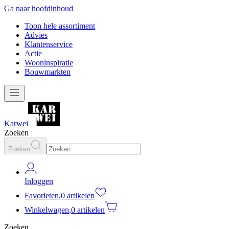
Ga naar hoofdinhoud
Toon hele assortiment
Advies
Klantenservice
Actie
Wooninspiratie
Bouwmarkten
Karwei
Zoeken
Zoeken
Inloggen
Favorieten
,
0 artikelen
Winkelwagen
,
0 artikelen
Zoeken