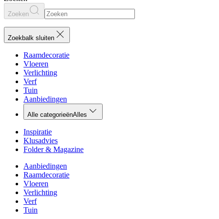
Zoeken
Zoekbalk sluiten
Raamdecoratie
Vloeren
Verlichting
Verf
Tuin
Aanbiedingen
Alle categorieën
Alles
Inspiratie
Klusadvies
Folder & Magazine
Aanbiedingen
Raamdecoratie
Vloeren
Verlichting
Verf
Tuin