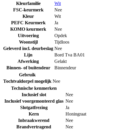
Kleurfamilie
Wit
FSC-keurmerk
Nee
Kleur
Wit
PEFC Keurmerk
Ja
KOMO keurmerk
Nee
Uitvoering
Opdek
Woonstijl
Tijdloos
Geleverd incl. deurbeslag
Nee
Lijn
Bord Tva BA01
Afwerking
Gelakt
Binnen- of buitendeur
Binnendeur
Gebruik
Tochtvaldorpel mogelijk
Nee
Technische kenmerken
Inclusief slot
Nee
Inclusief voorgemonteerd glas
Nee
Slotgatfrezing
Ja
Kern
Honingraat
Inbraakwerend
Nee
Brandvertragend
Nee