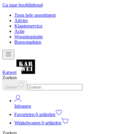
Ga naar hoofdinhoud
Toon hele assortiment
Advies
Klantenservice
Actie
Wooninspiratie
Bouwmarkten
Karwei
Zoeken
Zoeken
Inloggen
Favorieten
,
0 artikelen
Winkelwagen
,
0 artikelen
Zoeken