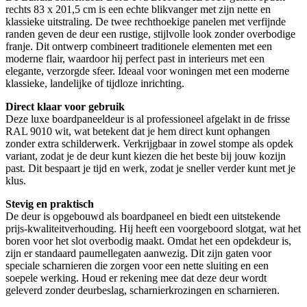
rechts 83 x 201,5 cm is een echte blikvanger met zijn nette en
klassieke uitstraling. De twee rechthoekige panelen met verfijnde
randen geven de deur een rustige, stijlvolle look zonder overbodige
franje. Dit ontwerp combineert traditionele elementen met een
moderne flair, waardoor hij perfect past in interieurs met een
elegante, verzorgde sfeer. Ideaal voor woningen met een moderne
klassieke, landelijke of tijdloze inrichting.
Direct klaar voor gebruik
Deze luxe boardpaneeldeur is al professioneel afgelakt in de frisse
RAL 9010 wit, wat betekent dat je hem direct kunt ophangen
zonder extra schilderwerk. Verkrijgbaar in zowel stompe als opdek
variant, zodat je de deur kunt kiezen die het beste bij jouw kozijn
past. Dit bespaart je tijd en werk, zodat je sneller verder kunt met je
klus.
Stevig en praktisch
De deur is opgebouwd als boardpaneel en biedt een uitstekende
prijs-kwaliteitverhouding. Hij heeft een voorgeboord slotgat, wat het
boren voor het slot overbodig maakt. Omdat het een opdekdeur is,
zijn er standaard paumellegaten aanwezig. Dit zijn gaten voor
speciale scharnieren die zorgen voor een nette sluiting en een
soepele werking. Houd er rekening mee dat deze deur wordt
geleverd zonder deurbeslag, scharnierkrozingen en scharnieren.