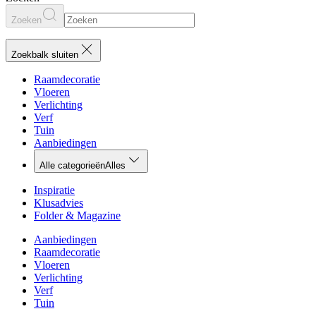
Zoeken
Zoekbalk sluiten
Raamdecoratie
Vloeren
Verlichting
Verf
Tuin
Aanbiedingen
Alle categorieën
Alles
Inspiratie
Klusadvies
Folder & Magazine
Aanbiedingen
Raamdecoratie
Vloeren
Verlichting
Verf
Tuin