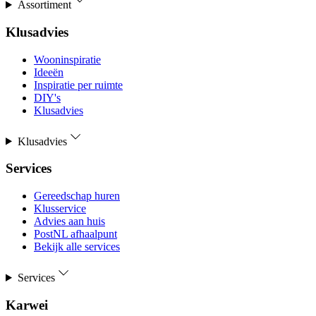
Assortiment
Klusadvies
Wooninspiratie
Ideeën
Inspiratie per ruimte
DIY's
Klusadvies
Klusadvies
Services
Gereedschap huren
Klusservice
Advies aan huis
PostNL afhaalpunt
Bekijk alle services
Services
Karwei