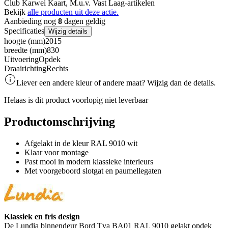
Club Karwei Kaart, M.u.v. Vast Laag-artikelen
Bekijk
alle producten uit deze actie.
Aanbieding nog
8
dagen geldig
Specificaties
Wijzig details
hoogte (mm)
2015
breedte (mm)
830
Uitvoering
Opdek
Draairichting
Rechts
Liever een andere kleur of andere maat? Wijzig dan de details.
Helaas is dit product voorlopig niet leverbaar
Productomschrijving
Afgelakt in de kleur RAL 9010 wit
Klaar voor montage
Past mooi in modern klassieke interieurs
Met voorgeboord slotgat en paumellegaten
Klassiek en fris design
De Lundia binnendeur Bord Tva BA01 RAL 9010 gelakt opdek