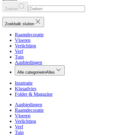
Zoeken
Zoekbalk sluiten
Raamdecoratie
Vloeren
Verlichting
Verf
Tuin
Aanbiedingen
Alle categorieën
Alles
Inspiratie
Klusadvies
Folder & Magazine
Aanbiedingen
Raamdecoratie
Vloeren
Verlichting
Verf
Tuin