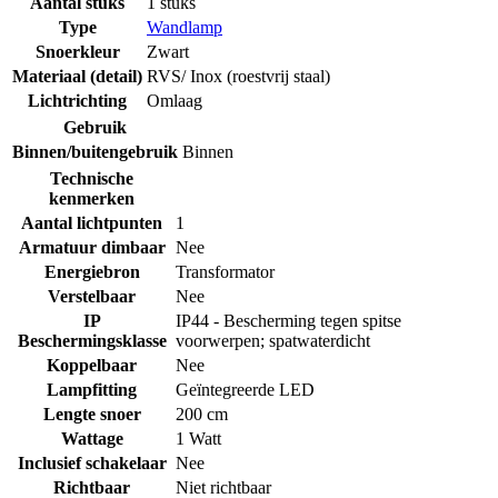
Aantal stuks
1 stuks
Type
Wandlamp
Snoerkleur
Zwart
Materiaal (detail)
RVS/ Inox (roestvrij staal)
Lichtrichting
Omlaag
Gebruik
Binnen/buitengebruik
Binnen
Technische
kenmerken
Aantal lichtpunten
1
Armatuur dimbaar
Nee
Energiebron
Transformator
Verstelbaar
Nee
IP
IP44 - Bescherming tegen spitse
Beschermingsklasse
voorwerpen; spatwaterdicht
Koppelbaar
Nee
Lampfitting
Geïntegreerde LED
Lengte snoer
200 cm
Wattage
1 Watt
Inclusief schakelaar
Nee
Richtbaar
Niet richtbaar