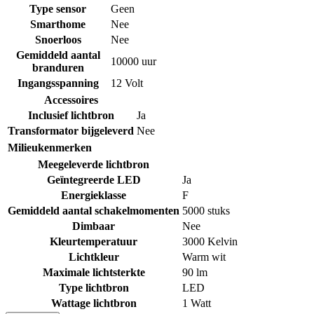
Type sensor
Geen
Smarthome
Nee
Snoerloos
Nee
Gemiddeld aantal
10000 uur
branduren
Ingangsspanning
12 Volt
Accessoires
Inclusief lichtbron
Ja
Transformator bijgeleverd
Nee
Milieukenmerken
Meegeleverde lichtbron
Geïntegreerde LED
Ja
Energieklasse
F
Gemiddeld aantal schakelmomenten
5000 stuks
Dimbaar
Nee
Kleurtemperatuur
3000 Kelvin
Lichtkleur
Warm wit
Maximale lichtsterkte
90 lm
Type lichtbron
LED
Wattage lichtbron
1 Watt