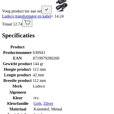
Voeg product toe aan set
Ludeco transformator en kabel
+ 14.24
Totaal 12.74
Specificaties
Product
Productnummer
630943
EAN
8719979280260
Gewicht product
144 gr
Hoogte product
112 mm
Lengte product
42 mm
Breedte product
112 mm
Merk
Ludeco
Algemeen
Kleur
rvs
Kleurfamilie
Grijs
,
Zilver
Materiaal
Kunststof
,
Metaal