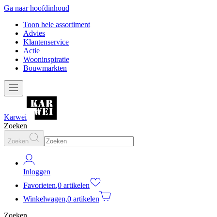
Ga naar hoofdinhoud
Toon hele assortiment
Advies
Klantenservice
Actie
Wooninspiratie
Bouwmarkten
Karwei
Zoeken
Zoeken
Inloggen
Favorieten
,
0 artikelen
Winkelwagen
,
0 artikelen
Zoeken