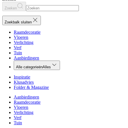
Zoeken
Zoekbalk sluiten
Raamdecoratie
Vloeren
Verlichting
Verf
Tuin
Aanbiedingen
Alle categorieën
Alles
Inspiratie
Klusadvies
Folder & Magazine
Aanbiedingen
Raamdecoratie
Vloeren
Verlichting
Verf
Tuin