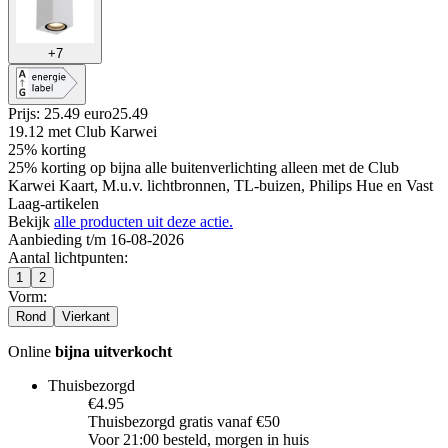
+
7
Prijs: 25.49 euro
25
.
49
19.12
met Club Karwei
25% korting
25% korting op bijna alle buitenverlichting alleen met de Club
Karwei Kaart, M.u.v. lichtbronnen, TL-buizen, Philips Hue en Vast
Laag-artikelen
Bekijk
alle producten uit deze actie.
Aanbieding t/m 16-08-2026
Aantal lichtpunten
:
1
2
Vorm
:
Rond
Vierkant
Online
bijna uitverkocht
Thuisbezorgd
€4.95
Thuisbezorgd gratis vanaf €50
Voor 21:00 besteld, morgen in huis