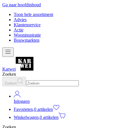
Ga naar hoofdinhoud
Toon hele assortiment
Advies
Klantenservice
Actie
Wooninspiratie
Bouwmarkten
Karwei
Zoeken
Zoeken
Inloggen
Favorieten
,
0 artikelen
Winkelwagen
,
0 artikelen
Zoeken