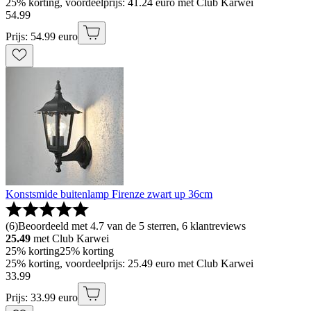
25% korting, voordeelprijs: 41.24 euro met Club Karwei
54
.
99
Prijs: 54.99 euro
Konstsmide buitenlamp Firenze zwart up 36cm
(
6
)
Beoordeeld met 4.7 van de 5 sterren, 6 klantreviews
25.49
met Club Karwei
25% korting
25% korting
25% korting, voordeelprijs: 25.49 euro met Club Karwei
33
.
99
Prijs: 33.99 euro