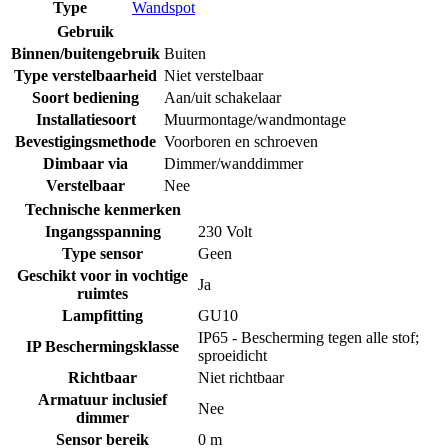
Type
Wandspot
Gebruik
Binnen/buitengebruik
Buiten
Type verstelbaarheid
Niet verstelbaar
Soort bediening
Aan/uit schakelaar
Installatiesoort
Muurmontage/wandmontage
Bevestigingsmethode
Voorboren en schroeven
Dimbaar via
Dimmer/wanddimmer
Verstelbaar
Nee
Technische kenmerken
Ingangsspanning
230 Volt
Type sensor
Geen
Geschikt voor in vochtige
Ja
ruimtes
Lampfitting
GU10
IP65 - Bescherming tegen alle stof;
IP Beschermingsklasse
sproeidicht
Richtbaar
Niet richtbaar
Armatuur inclusief
Nee
dimmer
Sensor bereik
0 m