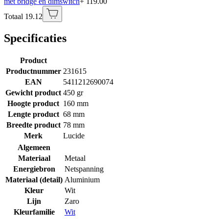
met bridge en dimswitch
+ 119.00
Totaal 19.12
Specificaties
Product
Productnummer
231615
EAN
5411212690074
Gewicht product
450 gr
Hoogte product
160 mm
Lengte product
68 mm
Breedte product
78 mm
Merk
Lucide
Algemeen
Materiaal
Metaal
Energiebron
Netspanning
Materiaal (detail)
Aluminium
Kleur
Wit
Lijn
Zaro
Kleurfamilie
Wit