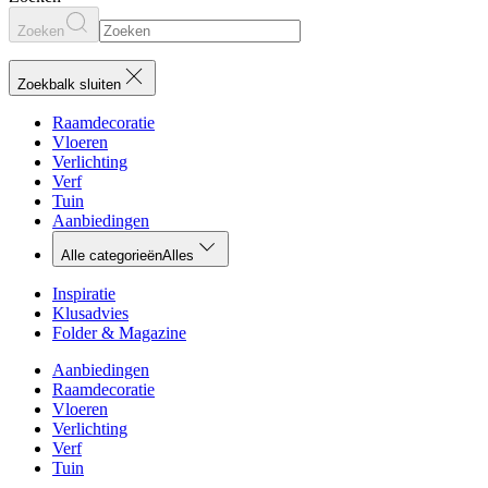
Zoeken
Zoekbalk sluiten
Raamdecoratie
Vloeren
Verlichting
Verf
Tuin
Aanbiedingen
Alle categorieën
Alles
Inspiratie
Klusadvies
Folder & Magazine
Aanbiedingen
Raamdecoratie
Vloeren
Verlichting
Verf
Tuin