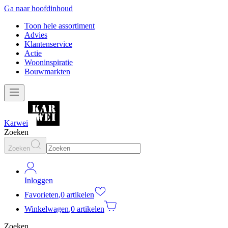
Ga naar hoofdinhoud
Toon hele assortiment
Advies
Klantenservice
Actie
Wooninspiratie
Bouwmarkten
Karwei
Zoeken
Zoeken
Inloggen
Favorieten
,
0 artikelen
Winkelwagen
,
0 artikelen
Zoeken