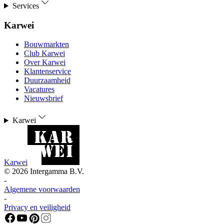
Services
Karwei
Bouwmarkten
Club Karwei
Over Karwei
Klantenservice
Duurzaamheid
Vacatures
Nieuwsbrief
Karwei
Karwei
©
2026
Intergamma B.V.
-
Algemene voorwaarden
-
Privacy en veiligheid