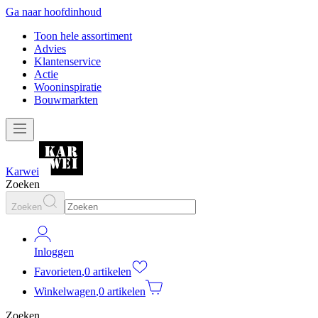
Ga naar hoofdinhoud
Toon hele assortiment
Advies
Klantenservice
Actie
Wooninspiratie
Bouwmarkten
Karwei
Zoeken
Zoeken
Inloggen
Favorieten
,
0 artikelen
Winkelwagen
,
0 artikelen
Zoeken