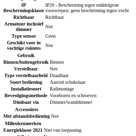
IP
IP20 - Bescherming tegen middelgrote
Beschermingsklasse
voorwerpen; geen bescherming tegen vocht
Richtbaar
Richtbaar
Armatuur inclusief
Nee
dimmer
Type sensor
Geen
Geschikt voor in
Nee
vochtige ruimtes
Gebruik
Binnen/buitengebruik
Binnen
Verstelbaar
Nee
Type verstelbaarheid
Draaibaar
Soort bediening
Aan/uit schakelaar
Installatiesoort
Railmontage
Bevestigingsmethode
Voorboren en schroeven
Dimbaar via
Dimmer/wanddimmer
Accessoires
Met afstandsbediening
Nee
Milieukenmerken
Energieklasse 2021
Niet van toepassing