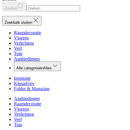
Zoeken
Zoekbalk sluiten
Raamdecoratie
Vloeren
Verlichting
Verf
Tuin
Aanbiedingen
Alle categorieën
Alles
Inspiratie
Klusadvies
Folder & Magazine
Aanbiedingen
Raamdecoratie
Vloeren
Verlichting
Verf
Tuin