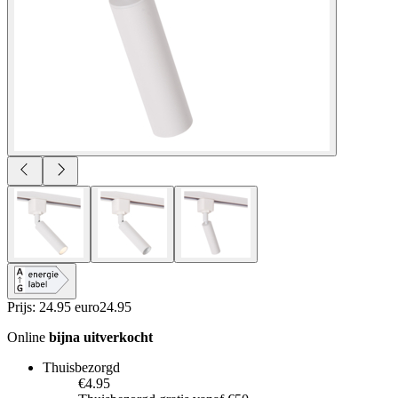
Prijs: 24.95 euro
24
.
95
Online
bijna uitverkocht
Thuisbezorgd
€4.95