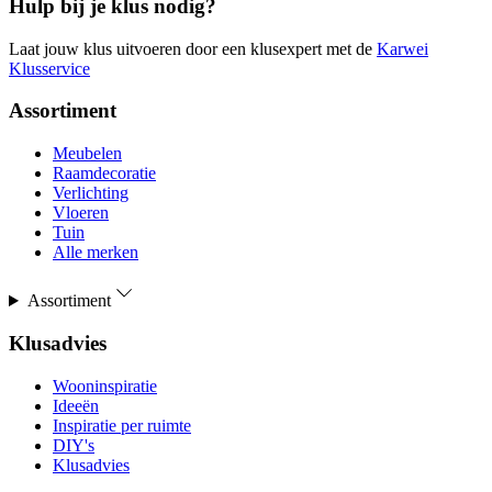
Hulp bij je klus nodig?
Laat jouw klus uitvoeren door een klusexpert met de
Karwei
Klusservice
Assortiment
Meubelen
Raamdecoratie
Verlichting
Vloeren
Tuin
Alle merken
Assortiment
Klusadvies
Wooninspiratie
Ideeën
Inspiratie per ruimte
DIY's
Klusadvies