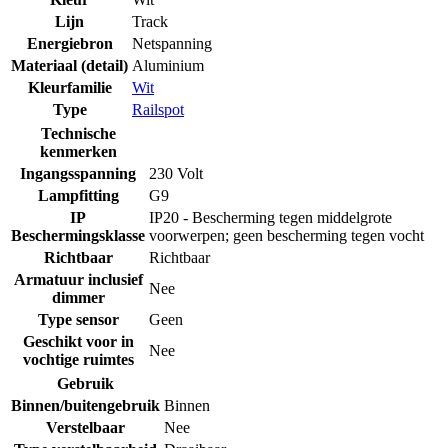
Lijn
Track
Energiebron
Netspanning
Materiaal (detail)
Aluminium
Kleurfamilie
Wit
Type
Railspot
Technische
kenmerken
Ingangsspanning
230 Volt
Lampfitting
G9
IP
IP20 - Bescherming tegen middelgrote
Beschermingsklasse
voorwerpen; geen bescherming tegen vocht
Richtbaar
Richtbaar
Armatuur inclusief
Nee
dimmer
Type sensor
Geen
Geschikt voor in
Nee
vochtige ruimtes
Gebruik
Binnen/buitengebruik
Binnen
Verstelbaar
Nee