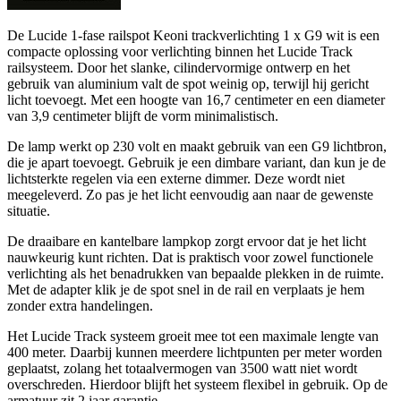
De Lucide 1-fase railspot Keoni trackverlichting 1 x G9 wit is een
compacte oplossing voor verlichting binnen het Lucide Track
railsysteem. Door het slanke, cilindervormige ontwerp en het
gebruik van aluminium valt de spot weinig op, terwijl hij gericht
licht toevoegt. Met een hoogte van 16,7 centimeter en een diameter
van 3,9 centimeter blijft de vorm minimalistisch.
De lamp werkt op 230 volt en maakt gebruik van een G9 lichtbron,
die je apart toevoegt. Gebruik je een dimbare variant, dan kun je de
lichtsterkte regelen via een externe dimmer. Deze wordt niet
meegeleverd. Zo pas je het licht eenvoudig aan naar de gewenste
situatie.
De draaibare en kantelbare lampkop zorgt ervoor dat je het licht
nauwkeurig kunt richten. Dat is praktisch voor zowel functionele
verlichting als het benadrukken van bepaalde plekken in de ruimte.
Met de adapter klik je de spot snel in de rail en verplaats je hem
zonder extra handelingen.
Het Lucide Track systeem groeit mee tot een maximale lengte van
400 meter. Daarbij kunnen meerdere lichtpunten per meter worden
geplaatst, zolang het totaalvermogen van 3500 watt niet wordt
overschreden. Hierdoor blijft het systeem flexibel in gebruik. Op de
armatuur zit 2 jaar garantie.