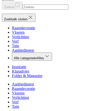
Zoeken
Zoekbalk sluiten
Raamdecoratie
Vloeren
Verlichting
Verf
Tuin
Aanbiedingen
Alle categorieën
Alles
Inspiratie
Klusadvies
Folder & Magazine
Aanbiedingen
Raamdecoratie
Vloeren
Verlichting
Verf
Tuin