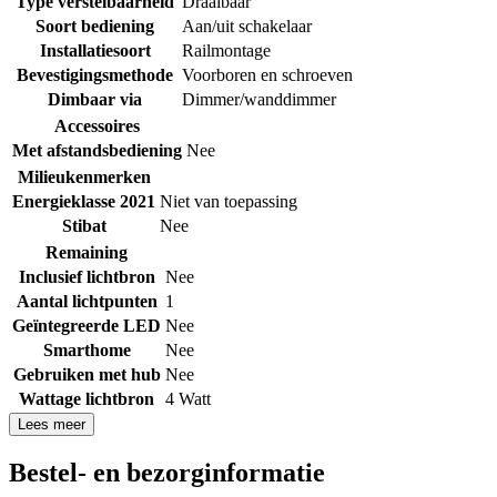
Type verstelbaarheid
Draaibaar
Soort bediening
Aan/uit schakelaar
Installatiesoort
Railmontage
Bevestigingsmethode
Voorboren en schroeven
Dimbaar via
Dimmer/wanddimmer
Accessoires
Met afstandsbediening
Nee
Milieukenmerken
Energieklasse 2021
Niet van toepassing
Stibat
Nee
Remaining
Inclusief lichtbron
Nee
Aantal lichtpunten
1
Geïntegreerde LED
Nee
Smarthome
Nee
Gebruiken met hub
Nee
Wattage lichtbron
4 Watt
Lees meer
Bestel- en bezorginformatie