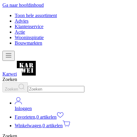
Ga naar hoofdinhoud
Toon hele assortiment
Advies
Klantenservice
Actie
Wooninspiratie
Bouwmarkten
Karwei
Zoeken
Zoeken
Inloggen
Favorieten
,
0 artikelen
Winkelwagen
,
0 artikelen
Zoeken