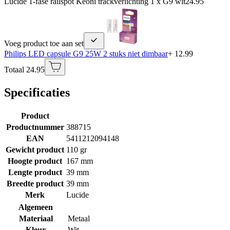
Lucide 1-fase railspot Keoni trackverlichting 1 x G9 wit
24.95
Voeg product toe aan set
Philips LED capsule G9 25W 2 stuks niet dimbaar
+ 12.99
Totaal 24.95
Specificaties
Product
Productnummer
388715
EAN
5411212094148
Gewicht product
110 gr
Hoogte product
167 mm
Lengte product
39 mm
Breedte product
39 mm
Merk
Lucide
Algemeen
Materiaal
Metaal
Kleur
Wit