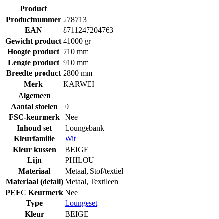
Product
Productnummer
278713
EAN
8711247204763
Gewicht product
41000 gr
Hoogte product
710 mm
Lengte product
910 mm
Breedte product
2800 mm
Merk
KARWEI
Algemeen
Aantal stoelen
0
FSC-keurmerk
Nee
Inhoud set
Loungebank
Kleurfamilie
Wit
Kleur kussen
BEIGE
Lijn
PHILOU
Materiaal
Metaal
,
Stof/textiel
Materiaal (detail)
Metaal
,
Textileen
PEFC Keurmerk
Nee
Type
Loungeset
Kleur
BEIGE