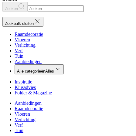
Zoeken
Zoekbalk sluiten
Raamdecoratie
Vloeren
Verlichting
Verf
Tuin
Aanbiedingen
Alle categorieën
Alles
Inspiratie
Klusadvies
Folder & Magazine
Aanbiedingen
Raamdecoratie
Vloeren
Verlichting
Verf
Tuin