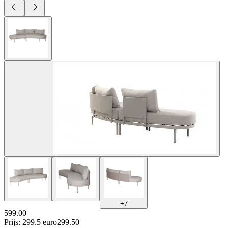
+
7
599.00
Prijs: 299.5 euro
299
.
50