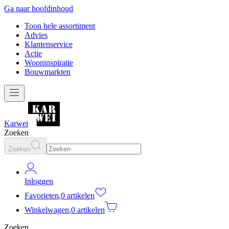
Ga naar hoofdinhoud
Toon hele assortiment
Advies
Klantenservice
Actie
Wooninspiratie
Bouwmarkten
Karwei
Zoeken
Zoeken
Inloggen
Favorieten
,
0 artikelen
Winkelwagen
,
0 artikelen
Zoeken