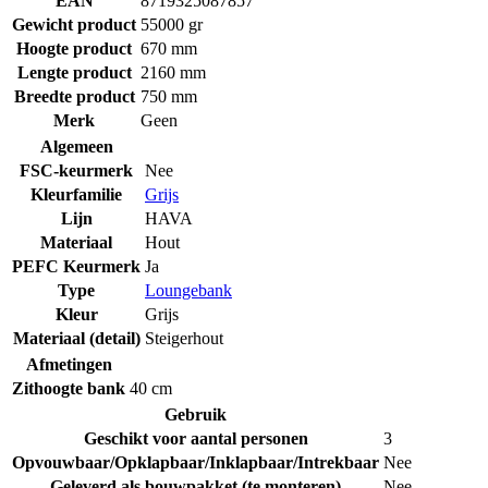
EAN
8719325087857
Gewicht product
55000 gr
Hoogte product
670 mm
Lengte product
2160 mm
Breedte product
750 mm
Merk
Geen
Algemeen
FSC-keurmerk
Nee
Kleurfamilie
Grijs
Lijn
HAVA
Materiaal
Hout
PEFC Keurmerk
Ja
Type
Loungebank
Kleur
Grijs
Materiaal (detail)
Steigerhout
Afmetingen
Zithoogte bank
40 cm
Gebruik
Geschikt voor aantal personen
3
Opvouwbaar/Opklapbaar/Inklapbaar/Intrekbaar
Nee
Geleverd als bouwpakket (te monteren)
Nee