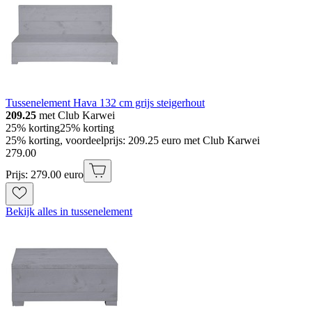
Tussenelement Hava 132 cm grijs steigerhout
209.25
met Club Karwei
25% korting
25% korting
25% korting, voordeelprijs: 209.25 euro met Club Karwei
279
.
00
Prijs: 279.00 euro
Bekijk alles in tussenelement