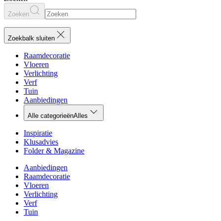
Zoeken
Zoekbalk sluiten
Raamdecoratie
Vloeren
Verlichting
Verf
Tuin
Aanbiedingen
Alle categorieën
Alles
Inspiratie
Klusadvies
Folder & Magazine
Aanbiedingen
Raamdecoratie
Vloeren
Verlichting
Verf
Tuin