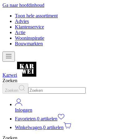
Ga naar hoofdinhoud
Toon hele assortiment
Advies
Klantenservice
Actie
Wooninspiratie
Bouwmarkten
Karwei
Zoeken
Zoeken
Inloggen
Favorieten
,
0 artikelen
Winkelwagen
,
0 artikelen
Zoeken