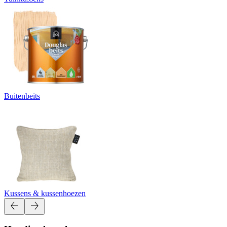
Buitenbeits
Kussens & kussenhoezen