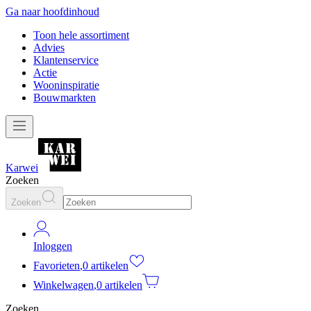
Ga naar hoofdinhoud
Toon hele assortiment
Advies
Klantenservice
Actie
Wooninspiratie
Bouwmarkten
Karwei
Zoeken
Zoeken
Inloggen
Favorieten
,
0 artikelen
Winkelwagen
,
0 artikelen
Zoeken