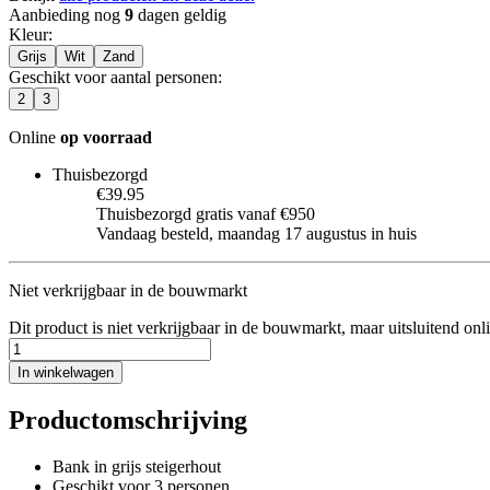
Aanbieding nog
9
dagen geldig
Kleur
:
Grijs
Wit
Zand
Geschikt voor aantal personen
:
2
3
Online
op voorraad
Thuisbezorgd
€39.95
Thuisbezorgd gratis vanaf €950
Vandaag besteld, maandag 17 augustus in huis
Niet verkrijgbaar in de bouwmarkt
Dit product is niet verkrijgbaar in de bouwmarkt, maar uitsluitend onl
In winkelwagen
Productomschrijving
Bank in grijs steigerhout
Geschikt voor 3 personen