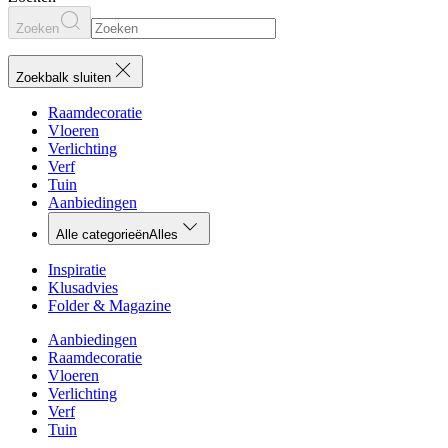
Zoeken
Zoekbalk sluiten
Raamdecoratie
Vloeren
Verlichting
Verf
Tuin
Aanbiedingen
Alle categorieën
Alles
Inspiratie
Klusadvies
Folder & Magazine
Aanbiedingen
Raamdecoratie
Vloeren
Verlichting
Verf
Tuin