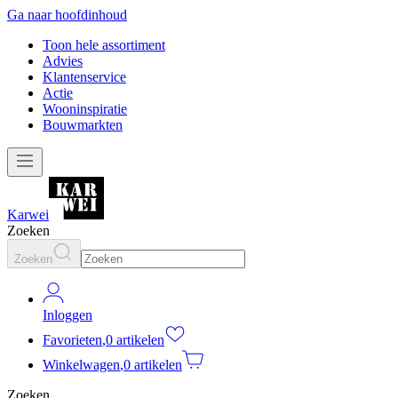
Ga naar hoofdinhoud
Toon hele assortiment
Advies
Klantenservice
Actie
Wooninspiratie
Bouwmarkten
Karwei
Zoeken
Zoeken
Inloggen
Favorieten
,
0 artikelen
Winkelwagen
,
0 artikelen
Zoeken