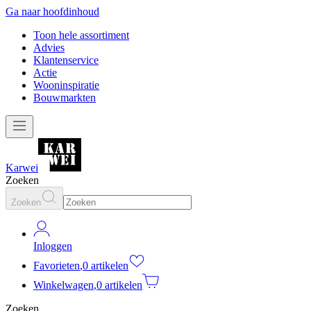
Ga naar hoofdinhoud
Toon hele assortiment
Advies
Klantenservice
Actie
Wooninspiratie
Bouwmarkten
Karwei
Zoeken
Zoeken
Inloggen
Favorieten
,
0 artikelen
Winkelwagen
,
0 artikelen
Zoeken