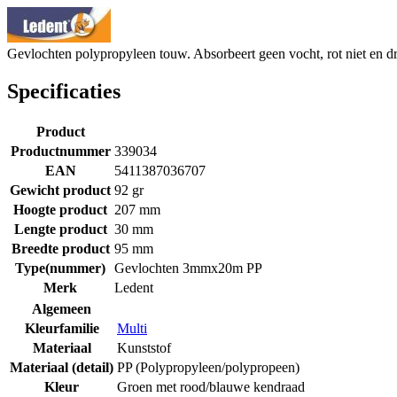
Gevlochten polypropyleen touw. Absorbeert geen vocht, rot niet en dri
Specificaties
Product
Productnummer
339034
EAN
5411387036707
Gewicht product
92 gr
Hoogte product
207 mm
Lengte product
30 mm
Breedte product
95 mm
Type(nummer)
Gevlochten 3mmx20m PP
Merk
Ledent
Algemeen
Kleurfamilie
Multi
Materiaal
Kunststof
Materiaal (detail)
PP (Polypropyleen/polypropeen)
Kleur
Groen met rood/blauwe kendraad