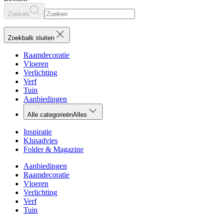
Zoeken
Zoekbalk sluiten
Raamdecoratie
Vloeren
Verlichting
Verf
Tuin
Aanbiedingen
Alle categorieën
Alles
Inspiratie
Klusadvies
Folder & Magazine
Aanbiedingen
Raamdecoratie
Vloeren
Verlichting
Verf
Tuin