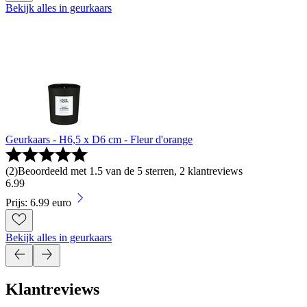
Bekijk alles in geurkaars
Geurkaars - H6,5 x D6 cm - Fleur d'orange
(
2
)
Beoordeeld met 1.5 van de 5 sterren, 2 klantreviews
6
.
99
Prijs: 6.99 euro
Bekijk alles in geurkaars
Klantreviews