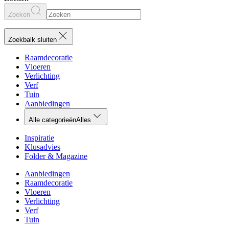
Zoeken
Zoekbalk sluiten
Raamdecoratie
Vloeren
Verlichting
Verf
Tuin
Aanbiedingen
Alle categorieën
Alles
Inspiratie
Klusadvies
Folder & Magazine
Aanbiedingen
Raamdecoratie
Vloeren
Verlichting
Verf
Tuin