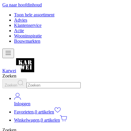
Ga naar hoofdinhoud
Toon hele assortiment
Advies
Klantenservice
Actie
Wooninspiratie
Bouwmarkten
Karwei
Zoeken
Zoeken
Inloggen
Favorieten
,
0 artikelen
Winkelwagen
,
0 artikelen
Zoeken